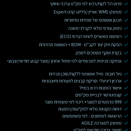
פרוט הז' לקוח/רכש לפי מק"ט ערכה שיווקי
ממשקי WMS :אוריין /פליינג קרגו Expert
תכנון אוטומטי של ספירות מחזוריות
ניפוק עודפי מלאי לקבלני משנה
רשימות מאשרים לשינוי הנדסי (ECO)
הפקת תיק יצור לקב"מ - BOM + השוואת מהדורות
בקרת תוקף מסמכים לספק
אחזקה פנימית למכשירים-לפי טיפול אחרון /מועד קבוע חודשי/שבועי
גיול חובות -מייל אוטומטי ללקוח/סוכן מכירות
ארכיון דיגיטלי -סריקת קבצים לתעודות וחשבוניות
אישור הזמנות רכש במייל
קונפיגורטור לבנייית מק"טים
999 פרמטרים למוצר+ ריכוז לפי משפחת מוצר
דוחות הקצאת מלאי לפק"עות/הזמנות
הרשאות למחסנים - לפי משתמשים
ממשק למערכת AGILE
חישוב צריכה חודשית למק"ט