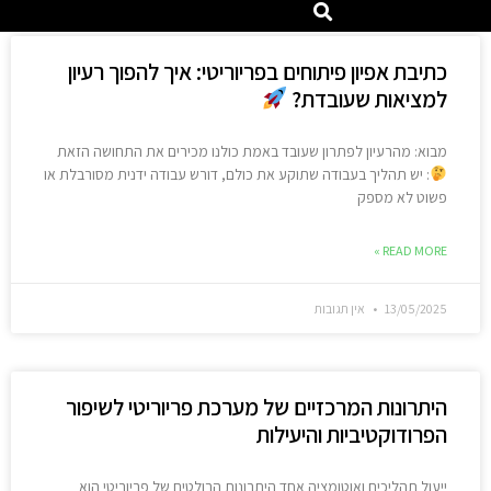
כתיבת אפיון פיתוחים בפריוריטי: איך להפוך רעיון
למציאות שעובדת?
מבוא: מהרעיון לפתרון שעובד באמת כולנו מכירים את התחושה הזאת
: יש תהליך בעבודה שתוקע את כולם, דורש עבודה ידנית מסורבלת או
פשוט לא מספק
READ MORE »
13/05/2025
אין תגובות
היתרונות המרכזיים של מערכת פריוריטי לשיפור
הפרודוקטיביות והיעילות
ייעול תהליכים ואוטומציה אחד היתרונות הבולטים של פריוריטי הוא