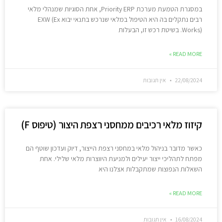
במסגרת הטמעת מערכת Priority ERP, אחת הסוגיות שמנהלי מלאי
רבים נתקלים בה היא הטיפול במלאי שנרכש בתנאי יבוא EXW (Ex
Works). בשיטת רכש זו, הבעלות
READ MORE »
22/08/2024
אין תגובות
קיזוז מלאי רכיבים ממחסני רצפת היצור (טיפוס F)
כאשר מדובר בניהול מלאי במחסני רצפת הייצור, דיוק ועדכון שוטף הם
מפתח לתהליכי ייצור יעילים ולמניעת היווצרות מלאי שלילי. אחת
השאלות הנפוצות שמתקבלות אצלנו היא
READ MORE »
16/08/2024
אין תגובות