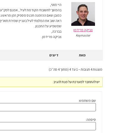
היי מוטי,
בהמשך לתשובתי הקודמת לעיל , אמנם לפק"עות 
כמובן שאם ההזמנה תכנס מספיק זמן מראש גם
ראה שוב את המלצתי לעיל בעניין שמירת תארי
שמשפיע על התכנון.
צביקה פרידמן
בברכה,
Keymaster
צביקה פרידמן.
מאת
דיונים
מוצגות 4 תגובות – 1 עד 4 (מתוך 4 סה״כ)
יש להתחבר למערכת על מנת להגיב.
שם משתמש:
סיסמה: