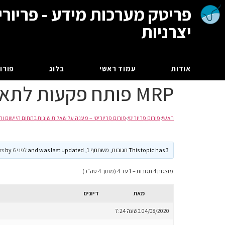
פריטק מערכות מידע - פריורי
יצרניות
אודות
עמוד ראשי
בלוג
פורום
MRP פותח פקעות לתאריכים רחוקים בעבר
ראשי
›
פורום פריוריטי
›
פורום פריוריטי – מענה על שאלות שונות בתחום היישום וה
This topic has 3 תגובות, משתתף 1, and was last updated
לפני 6 years
by
מוצגות 4 תגובות – 1 עד 4 (מתוך 4 סה״כ)
מאת
דיונים
04/08/2020 בשעה 7:24