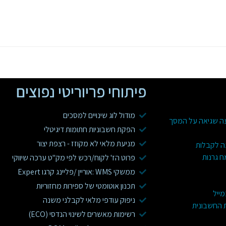
פיתוחי פריוריטי נפוצים
מודול לוג שינויים למסכים
עה שגיאה על המסך
הפקת חשבוניות חתומות דיגיטלי
מניעת מלאי לא מקוזז - רצפת יצור
ה לקבלות
ח גרנות
פרוט הז' לקוח/רכש לפי מק"ט ערכה שיווקי
ממשקי WMS :אוריין /פליינג קרגו Expert
תכנון אוטומטי של ספירות מחזוריות
מייל
ניפוק עודפי מלאי לקבלני משנה
ת החשבונית
רשימות מאשרים לשינוי הנדסי (ECO)