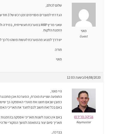
שלום לכולם,
הגדרתי למוצרים מסויימים זמן רכש של 3 חודשים.
שאני מריץ MRP במערכת תעשייתית
הזמנת הלקוח.
מוטי
Guest
יש דרך למנוע מהמערכת לעשות משהו כל כך לא 
תודה
מוטי
04/08/2020 בשעה 12:03
היי מוטי,
התופעה שציינת מוכרת, המערכת אכן מתכננת 
כמובן שבאם תשנו את מועדי האספקה כך שישקפ
באם בכל זאת חשוב לכם לתעד את תאריכי האספ
צביקה פרידמן
באם אין כוונה לשנות תאריכי אספקה בהזמנות 
Keymaster
תאריך סיום יצור בהתאמה למשך המקורי של היצור 
בברכה,