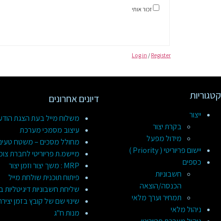
זכור אותי
Log in
/
Register
קטגוריות
דיונים אחרונים
ייצור
משלוח מייל בעת הצגת הוד
בקרת יצור
עיצוב מסמכי מערכת
מידול מפעל
מחולל מסכים – משטח טעינ
יישום פריוריטי ( Priority )
מיישמ.ת פריוריטי לחברת צומ
כספים
MRP : משך יצור וזמן יצור
חשבוניות
פיתוח תוכנית שולחת מייל
הכנסה/הוצאה
שליחת חשבוניות דיגיטליות ב
תמחיר וערך מלאי
שינוי שם של קובץ בזמן יציר
ניהול מלאי
מנות ח"ג