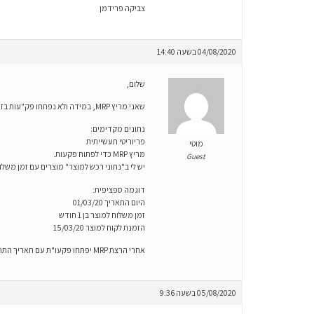
צביקה פרידמן
04/08/2020 בשעה 14:40
שלום,
שאני מריץ MRP, במידה ולא נפתחו פק"עות בזמן, ה MRP פותח פקעות עם תאריך הקודם לתאריך היום, יש דרך לעצור את זה?
נתונים מקדימים:
פריוריטי תעשייתית
מוטי
מריץ MRP כדי לפתוח פקעות.
Guest
יש לי ב"נתוני רכש למוצר" מוצרים עם זמן משלוח של 3 חודשים שהם בנים של מוצרים
דוגמה ספציפית:
היום התאריך 01/03/20
זמן משלוח למוצר בן 1 חודש
הזמנת לקוח למוצר 15/03/20
אחרי הרצת MRP יפתחו פקעו"ת עם תאריך התחלה 15/02/20 (!). משמע תאריך הקודם ליום הרצת MRP
05/08/2020 בשעה 9:36