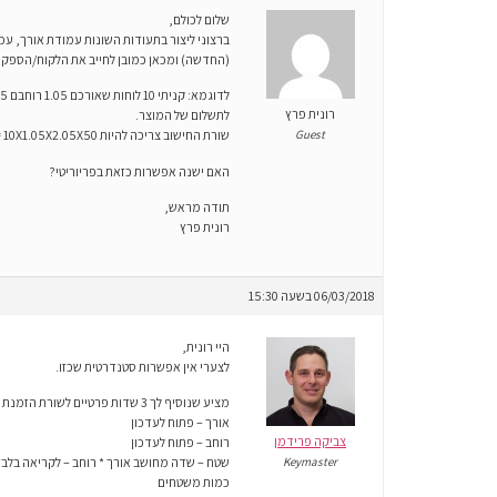
שלום לכולם,
(החדשה) ומכאן כמובן לחייב את הלקוח/הספ
רונית פרץ
לתשלום של המוצר.
Guest
שורת החישוב צריכה להיות 10X1.05X2.05X50 = מחיר ללוח = 107.625 , סה"כ מחיר להזמנה 1076.25
האם ישנה אפשרות כזאת בפריוריטי?
תודה מראש,
רונית פרץ
06/03/2018 בשעה 15:30
היי רונית,
לצערי אין אפשרות סטנדרטית שכזו.
מציע שנוסיף לך 3 שדות פרטיים לשורת הזמנת רכש:
אורך – פתוח לעדכון
צביקה פרידמן
רוחב – פתוח לעדכון
Keymaster
שטח – שדה מחושב אורך * רוחב – לקריאה בלב
כמות משטחים