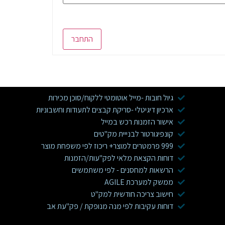
התחבר
גיול חובות -מייל אוטומטי ללקוח/סוכן מכירות
ארכיון דיגיטלי -סריקת קבצים לתעודות וחשבוניות
אישור הזמנות רכש במייל
קונפיגורטור לבנייית מק"טים
999 פרמטרים למוצר+ ריכוז לפי משפחת מוצר
דוחות הקצאת מלאי לפק"עות/הזמנות
הרשאות למחסנים - לפי משתמשים
ממשק למערכת AGILE
חישוב צריכה חודשית למק"ט
דוחות עקיבות לפי מנה מנופקת / פק"עת אב