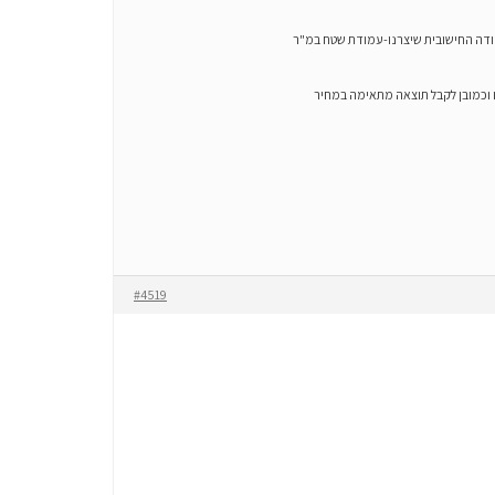
דמות וליצור מכפלה בין הכמות לבין העמודה החישובית שיצרנו-עמודת שטח במ"ר
אל הלקוח את כל הנתונים הללו וכמובן לקבל תוצאה מתאימה במחיר
#4519