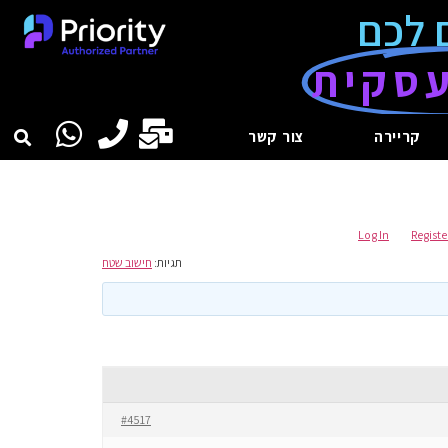
 לכם
סקית
קריירה
צור קשר
Log In
Registe
תגיות:
חישוב שטח
#4517