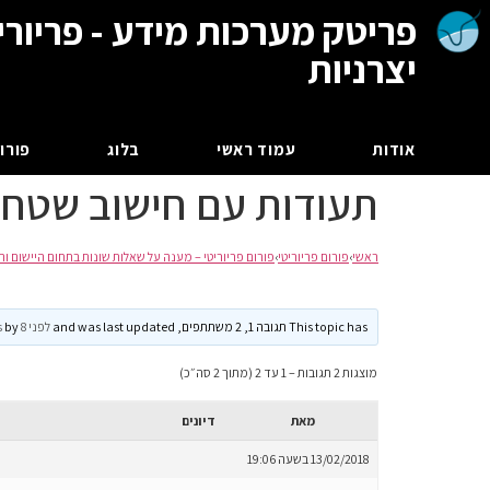
פריטק מערכות מידע - פריורי
יצרניות
אודות
עמוד ראשי
בלוג
פורום
תעודות עם חישוב שטח
ראשי
›
פורום פריוריטי
›
פורום פריוריטי – מענה על שאלות שונות בתחום היישום וה
This topic has תגובה 1, 2 משתתפים, and was last updated
לפני 8 years, 5 months
by
מוצגות 2 תגובות – 1 עד 2 (מתוך 2 סה״כ)
מאת
דיונים
13/02/2018 בשעה 19:06