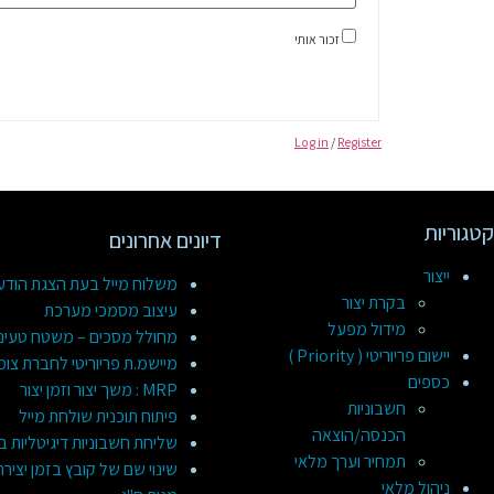
זכור אותי
Log in
/
Register
קטגוריות
דיונים אחרונים
ייצור
משלוח מייל בעת הצגת הוד
בקרת יצור
עיצוב מסמכי מערכת
מידול מפעל
מחולל מסכים – משטח טעינ
יישום פריוריטי ( Priority )
מיישמ.ת פריוריטי לחברת צומ
כספים
MRP : משך יצור וזמן יצור
חשבוניות
פיתוח תוכנית שולחת מייל
הכנסה/הוצאה
שליחת חשבוניות דיגיטליות ב
תמחיר וערך מלאי
שינוי שם של קובץ בזמן יציר
ניהול מלאי