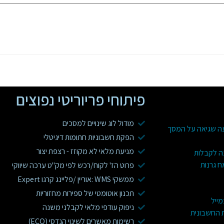
פיתוחי פריוריטי נפוצים
מודול לוג שינויים למסכים
עה שגיאה על המסך
הפקת חשבוניות חתומות דיגיטלי
מניעת מלאי לא מקוזז - רצפת יצור
ה לקבלות
ח גרנות
פרוט הז' לקוח/רכש לפי מק"ט ערכה שיווקי
ממשקי WMS :אוריין /פליינג קרגו Expert
תכנון אוטומטי של ספירות מחזוריות
מייל
ניפוק עודפי מלאי לקבלני משנה
ת החשבונית
רשימות מאשרים לשינוי הנדסי (ECO)