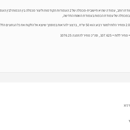
ברצוני ליצור בתעודות השונות עמודת אורך, עמודת רוחב, עמודה שהיא חישובית-מכפלה של 2 העמודות הקו
ק במכפלה של עמודת הכמות בעמודת השטח החדשה,
לדוגמא: קניתי 10 לוחות שאורכם 1.05 רוחבם 2.05 ומחיר הלוח למטר רבוע הוא 50 ש"ח , ברצוני להראות במסמך שיוצא 
ד