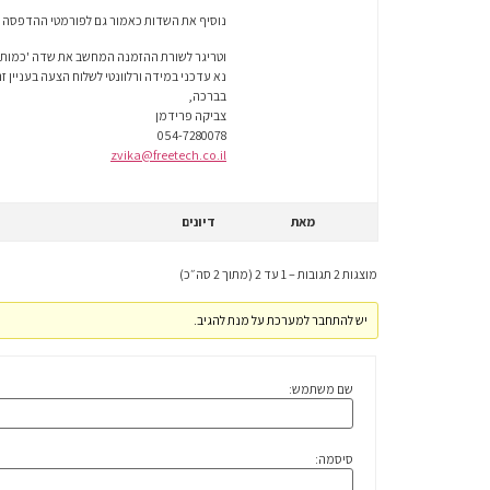
נוסיף את השדות כאמור גם לפורמטי ההדפסה ה
וטריגר לשורת ההזמנה המחשב את שדה 'כמות' הסטנדרטי כפונ
נא עדכני במידה ורלוונטי לשלוח הצעה בעניין זה
בברכה,
צביקה פרידמן
054-7280078
zvika@freetech.co.il
מאת
דיונים
מוצגות 2 תגובות – 1 עד 2 (מתוך 2 סה״כ)
יש להתחבר למערכת על מנת להגיב.
שם משתמש:
סיסמה: