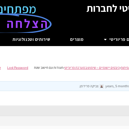
מפתחים
טי לחברות
הצלחה ע
 פריוריטי
מוצרים
שירותים וטכנולוגיות
פיתוח
›
היבטים יישומיים – שימוש במערכת פריוריטי
›
תעודות עם חישוב שטח
Lost Password
r
צביקה פרידמן
.