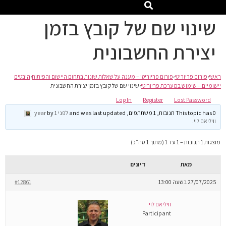
שינוי שם של קובץ בזמן
יצירת החשבונית
ראשי
›
פורום פריוריטי
›
פורום פריוריטי – מענה על שאלות שונות בתחום היישום והפיתוח
›
היבטים
יישומיים – שימוש במערכת פריוריטי
›
שינוי שם של קובץ בזמן יצירת החשבונית
Log In
Register
Lost Password
This topic has 0 תגובות, 1 משתתפים, and was last updated
לפני 1 year
by
וויליאם לוי
.
מוצגות 1 תגובות – 1 עד 1 (מתוך 1 סה״כ)
מאת
דיונים
27/07/2025 בשעה 13:00
#12861
וויליאם לוי
Participant