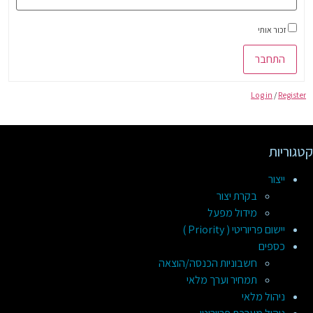
זכור אותי
התחבר
Log in
/
Register
קטגוריות
ייצור
בקרת יצור
מידול מפעל
יישום פריוריטי ( Priority )
כספים
חשבוניות הכנסה/הוצאה
תמחיר וערך מלאי
ניהול מלאי