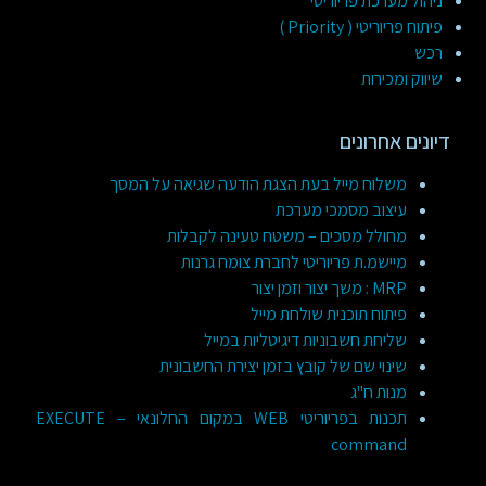
ניהול מערכת פריוריטי
פיתוח פריוריטי ( Priority )
רכש
שיווק ומכירות
דיונים אחרונים
משלוח מייל בעת הצגת הודעה שגיאה על המסך
עיצוב מסמכי מערכת
מחולל מסכים – משטח טעינה לקבלות
מיישמ.ת פריוריטי לחברת צומח גרנות
MRP : משך יצור וזמן יצור
פיתוח תוכנית שולחת מייל
שליחת חשבוניות דיגיטליות במייל
שינוי שם של קובץ בזמן יצירת החשבונית
מנות ח"ג
תכנות בפריוריטי WEB במקום החלונאי – EXECUTE
command