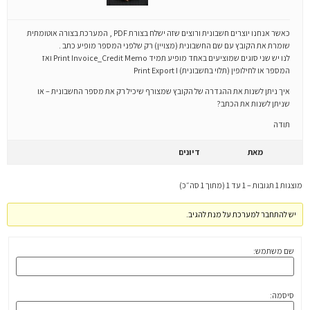
כאשר אנחנו יוצרים חשבונית ורוצים שזה ישלח בצורת PDF , המערכת בצורה אוטומתית
שומרת את הקובץ עם שם החשבונית (מצויין) רק שלפני המספר מופיע כתב .
לנו יש שני סוגים שמוציעים באחד מופיע תמיד Print Invoice_Credit Memo ואז
המספר או לחילופין (תלוי בחשבונית) Print Export I
איך ניתן לשנות את ההגדרה של הקובץ שמצורף שיכיל רק את מספר החשבונית – או
שניתן לשנות את הכתב?
תודה
מאת
דיונים
מוצגות 1 תגובות – 1 עד 1 (מתוך 1 סה״כ)
יש להתחבר למערכת על מנת להגיב.
שם משתמש:
סיסמה: