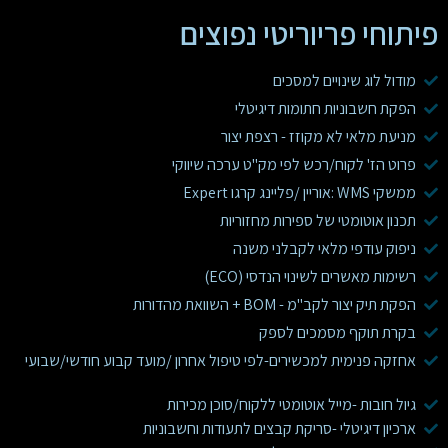
פיתוחי פריוריטי נפוצים
מודול לוג שינויים למסכים
הפקת חשבוניות חתומות דיגיטלי
מניעת מלאי לא מקוזז - רצפת יצור
פרוט הז' לקוח/רכש לפי מק"ט ערכה שיווקי
ממשקי WMS :אוריין /פליינג קרגו Expert
תכנון אוטומטי של ספירות מחזוריות
ניפוק עודפי מלאי לקבלני משנה
רשימות מאשרים לשינוי הנדסי (ECO)
הפקת תיק יצור לקב"מ - BOM + השוואת מהדורות
בקרת תוקף מסמכים לספק
אחזקה פנימית למכשירים-לפי טיפול אחרון /מועד קבוע חודשי/שבועי
גיול חובות -מייל אוטומטי ללקוח/סוכן מכירות
ארכיון דיגיטלי -סריקת קבצים לתעודות וחשבוניות