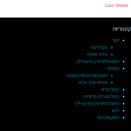
Log in
/
Register
קטגוריות
ייצור
בקרת יצור
מידול מפעל
יישום פריוריטי ( Priority )
כספים
חשבוניות הכנסה/הוצאה
תמחיר וערך מלאי
ניהול מלאי
ניהול מערכת פריוריטי
פיתוח פריוריטי ( Priority )
רכש
שיווק ומכירות