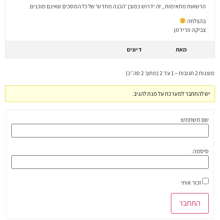
הרשאות מתאימות , זה ידרוש כמובן 'הכנה מחדש' של כל המסכים שאינם מוכנים.
בהצלחה
צביקה פרידמן
מאת
דיונים
מוצגות 2 תגובות – 1 עד 2 (מתוך 2 סה״כ)
יש להתחבר למערכת על מנת להגיב.
שם משתמש:
סיסמה:
זכור אותי
התחבר