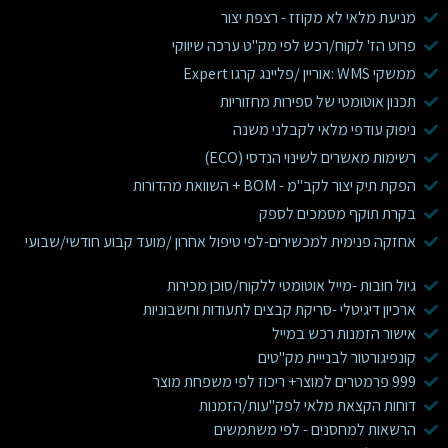
מניעת מלאי לא מקוזז - רצפת יצור
פרוט הז' לקוח/רכש לפי מק"ט ערכה שיווקי
ממשקי WMS :אוריין /פליינג קרגו Expert
תכנון אוטומטי של ספירות מחזוריות
ניפוק עודפי מלאי לקבלני משנה
רשימות מאשרים לשינוי הנדסי (ECO)
הפקת תיק יצור לקב"מ - BOM + השוואת מהדורות
בקרת תוקף מסמכים לספק
אחזקה פנימית למכשירים-לפי טיפול אחרון /מועד קבוע חודשי/שבועי
גיול חובות -מייל אוטומטי ללקוח/סוכן מכירות
ארכיון דיגיטלי -סריקת קבצים לתעודות וחשבוניות
אישור הזמנות רכש במייל
קונפיגורטור לבנייית מק"טים
999 פרמטרים למוצר+ ריכוז לפי משפחת מוצר
דוחות הקצאת מלאי לפק"עות/הזמנות
הרשאות למחסנים - לפי משתמשים