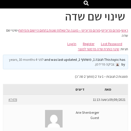
שינוי שם שדה
ראשי
›
פורום פריוריטי
›
פורום פריוריטי – מענה על שאלות שונות בתחום היישום והפיתוח
›
שינוי שם
שדה
Log In
Register
Lost Password
תגיות:
שינוי כותרת שדה פרמטר למוצר
This topic has תגובה 1, משתתף 1, and was last updated
לפני 4 years, 10 months
by
צביקה פרידמן
.
מוצגות 2 תגובות – 1 עד 2 (מתוך 2 סה״כ)
מאת
דיונים
09/09/2021 בשעה 11:13
#7478
Arie Shenberger
Guest