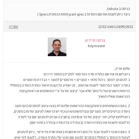
כניסה ב tabula,
כיצד ניתן לשנות את שם השדות part spec 1 (תחת הכותרת Specs )
14/09/2021 בשעה 12:02
#7486
צביקה פרידמן
Keymaster
שלום אריה,
ניתן לשנות את שם כותרת שדה הפרמטר למק"ט במספר דרכים:
1. להתנתב למסך :ניהול מלאי > מוצרים > פרמטרים למוצר > הגדרת פרמטרים
בשדה 'תאור הפרמטר' לשנות את שמו , זה ישפיע על הצגת תיאור כותרת השדה במחוללי
הדוחות השונים ועל כל מסך שלא עבר 'עיצוב שדות' ע"י המשתמש או ראש קבוצת
ההרשאות שאליו משויך.
2. באם המשתמשים וראש קבוצת ההרשאות שלהם לא בצעו עיצוב למסכים בהם מוצג
השדה (כרטיס פריט/ מוצרים) וגם למשתמש הנוכחי יש הרשאה לעיצוב שדות במסכים,
ניתן ללחוץ קליק ימני 'עיצוב שדות' או ctrl B (בסביבה וובית) להתנתב שם עד לשדה
הרלוונטי ולשנות את כותרת השדה (בעמידה על השדה ובחירה בשינוי שם).
3. באם השינוי רלוונטי עבור כל החברות שיושבות באותו שרת פריוריטי , ניתן להתנתב
לעמודת המסך ב'מחולל המסכים' ולבצע שם שינוי של כותרת השדה, רלוונטי למי שיש