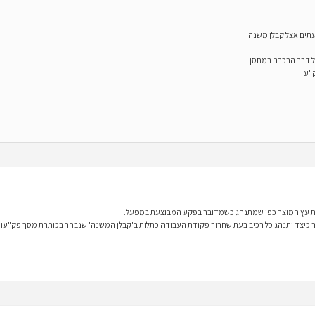
תים אצל קבלן משנה
ל דרך הרכבה במחסן
ק"ע
 את עץ המוצר כפי שמתנהג כשמדובר בפקע המבוצעת במפעל.
יר כיצד יתנהג כל רכיב בעת שחרור פקודת העבודה כתלות ב'קבלן המשנה' שנבחר בכותרת מסך פק"עות