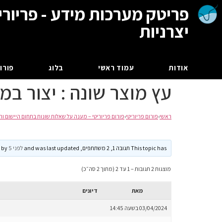
פריטק מערכות מידע - פריורי
יצרניות
אודות
עמוד ראשי
בלוג
פורום
עץ מוצר שונה : יצור במ
ראשי
›
פורום פריוריטי
›
פורום פריוריטי – מענה על שאלות שונות בתחום היישום וה
This topic has תגובה 1, 2 משתתפים, and was last updated
לפני 5 months, 3 weeks
by
מוצגות 2 תגובות – 1 עד 2 (מתוך 2 סה״כ)
מאת
דיונים
03/04/2024 בשעה 14:45