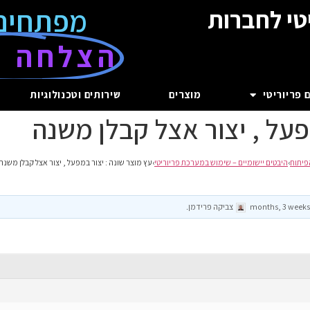
מפתחים
טי לחברות
הצלחה ע
 פריוריטי
מוצרים
שירותים וטכנולוגיות
פעל , יצור אצל קבלן משנה
פיתוח
›
היבטים יישומיים – שימוש במערכת פריוריטי
›
עץ מוצר שונה : יצור במפעל , יצור אצל קבלן משנה
צביקה פרידמן
.