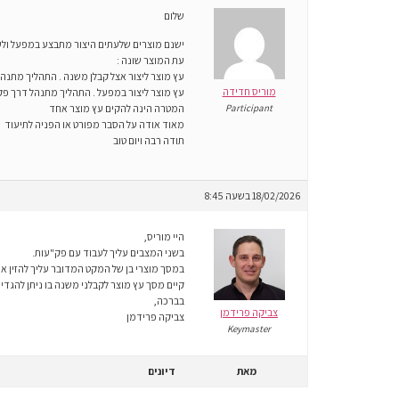
שלום
ישנם מוצרים שלעתים היצור מתבצע במפעל ולע
עת המוצר שונה :
עץ מוצר ליצור אצל קבלן משנה . התהליך מתנה
מוריס חדידה
עץ מוצר ליצור במפעל . התהליך מתנהל דרך פ
Participant
המטרה הינה להקים עץ מוצר אחד
מאוד אודה על הסבר מפורט או הפניה לתיעוד
תודה רבה ויום טוב
18/02/2026 בשעה 8:45
היי מוריס,
בשני המצבים עליך לעבוד עם פק"עות.
במסך מוצרי בן של המקט המדובר עליך להזין
קיים מסך עץ מוצר לקבלני משנה בו ניתן להגד
בברכה,
צביקה פרידמן
צביקה פרידמן
Keymaster
מאת
דיונים