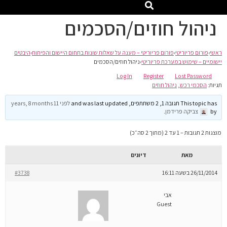
ניהול חוזים/הסכמים
ראשי
›
פורום פריוריטי
›
פורום פריוריטי – מענה על שאלות שונות בתחום היישום והפיתוח
›
היבטים
יישומיים – שימוש במערכת פריוריטי
›
ניהול חוזים/הסכמים
Log In
Register
Lost Password
תגיות:
הסכמי רכש
,
ניהול חוזים
This topic has תגובה 1, 2 משתתפים, and was last updated
לפני 11 years, 8 months
by
צביקה פרידמן
.
מוצגות 2 תגובות – 1 עד 2 (מתוך 2 סה״כ)
מאת
דיונים
26/11/2014 בשעה 16:11
#3738
אבי
Guest