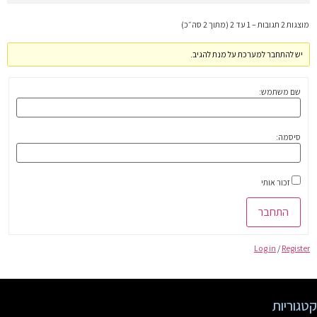
מוצגות 2 תגובות – 1 עד 2 (מתוך 2 סה״כ)
יש להתחבר למערכת על מנת להגיב.
שם משתמש:
סיסמה:
זכור אותי
התחבר
Log in
/
Register
קטגוריות