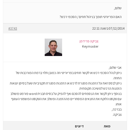
שלום,
האם הפריורטי תומך בניהול חוזים / הסכמי רכש?
07/12/2014 בשעה 22:11
#3743
צביקה פרידמן
Keymaster
אבי שלום,
ניתן לנהל הסכמי רכש או לקשר חוזים בפריוריטי וזה כמובן תלוי ברמת המורכבות של
החוזה.
ניתן לבסס זאת על הזמנות מסגרת לרכש או הזמנות מסגרת תקציביות שעל בסיסן יוצאות
הזמנות הרכש למשיכה תקופתית.
בנוסף ניתן לקשר את הנספחים להסכם ואף להפיק על בסיס תבנית word פורמט משולב
עם טקסט הלוקח את התנאים המסחריים מההזמנה ומשלב את הטקסט המשפטי העוטף
אותו.
בברכה,
צביקה.
מאת
דיונים