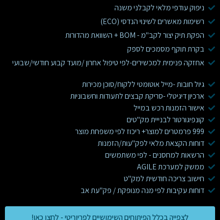
ניפוק עודפי מלאי לקבלני משנה
רשימות מאשרים לשינוי הנדסי (ECO)
הפקת תיק יצור לקב"מ - BOM + השוואת מהדורות
בקרת תוקף מסמכים לספק
אחזקה פנימית למכשירים-לפי טיפול אחרון /מועד קבוע חודשי/שבועי
גיול חובות -מייל אוטומטי ללקוח/סוכן מכירות
ארכיון דיגיטלי -סריקת קבצים לתעודות וחשבוניות
אישור הזמנות רכש במייל
קונפיגורטור לבנייית מק"טים
999 פרמטרים למוצר+ ריכוז לפי משפחת מוצר
דוחות הקצאת מלאי לפק"עות/הזמנות
הרשאות למחסנים - לפי משתמשים
ממשק למערכת AGILE
חישוב צריכה חודשית למק"ט
דוחות עקיבות לפי מנה מנופקת / פק"עת אב
לצפייה בכלל הפיתוחים השימושיים לפריוריטי - לחצו כאן!