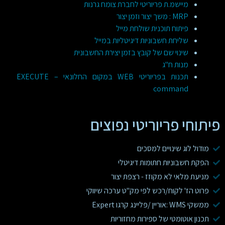
מיישמ.ת פריוריטי לחברת צומח גרנות
MRP : משך יצור וזמן יצור
פיתוח תוכנית שולחת מייל
שליחת חשבוניות דיגיטליות במייל
שינוי שם של קובץ בזמן יצירת החשבונית
מנות ח"ג
תכנות בפריוריטי WEB במקום החלונאי – EXECUTE
command
פיתוחי פריוריטי נפוצים
מודול לוג שינויים למסכים
הפקת חשבוניות חתומות דיגיטלי
מניעת מלאי לא מקוזז - רצפת יצור
פרוט הז' לקוח/רכש לפי מק"ט ערכה שיווקי
ממשקי WMS :אוריין /פליינג קרגו Expert
תכנון אוטומטי של ספירות מחזוריות