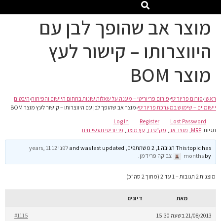
מוצר אב שהופך לבן עם
היווצרותו – קישור לעץ
מוצר BOM
ראשי
›
פורום פריוריטי
›
פורום פריוריטי – מענה על שאלות שונות בתחום היישום והפיתוח
›
היבטים
יישומיים – שימוש במערכת פריוריטי
›
מוצר אב שהופך לבן עם היווצרותו – קישור לעץ מוצר BOM
Log In
Register
Lost Password
תגיות:
MRP
,
מוצר אב
,
מק"ט בן
,
עץ מוצר
,
פריוריטי תעשייתית
This topic has תגובה 1, 2 משתתפים, and was last updated
לפני 12 years, 11
by
months
צביקה פרידמן
.
מוצגות 2 תגובות – 1 עד 2 (מתוך 2 סה״כ)
מאת
דיונים
21/08/2013 בשעה 15:30
#1115