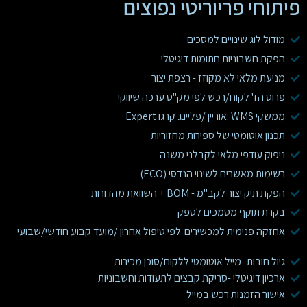
פיתוחי פריוריטי נפוצים
מודול לוג שינויים למסכים
הפקת חשבוניות חתומות דיגיטלי
מניעת מלאי לא מקוזז - רצפת יצור
פרוט הז' לקוח/רכש לפי מק"ט ערכה שיווקי
ממשקי WMS :אוריין /פליינג קרגו Expert
תכנון אוטומטי של ספירות מחזוריות
ניפוק עודפי מלאי לקבלני משנה
רשימות מאשרים לשינוי הנדסי (ECO)
הפקת תיק יצור לקב"מ - BOM + השוואת מהדורות
בקרת תוקף מסמכים לספק
אחזקה פנימית למכשירים-לפי טיפול אחרון /מועד קבוע חודשי/שבועי
גיול חובות -מייל אוטומטי ללקוח/סוכן מכירות
ארכיון דיגיטלי -סריקת קבצים לתעודות וחשבוניות
אישור הזמנות רכש במייל