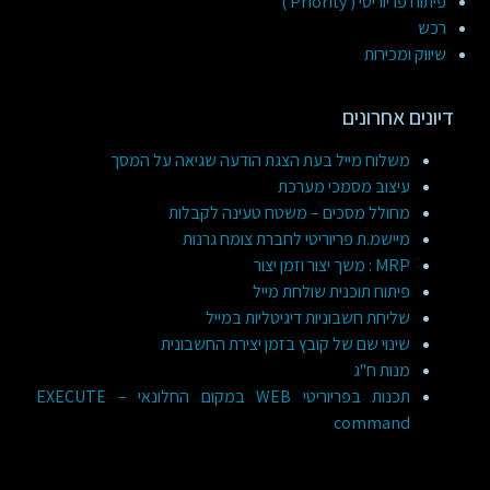
פיתוח פריוריטי ( Priority )
רכש
שיווק ומכירות
דיונים אחרונים
משלוח מייל בעת הצגת הודעה שגיאה על המסך
עיצוב מסמכי מערכת
מחולל מסכים – משטח טעינה לקבלות
מיישמ.ת פריוריטי לחברת צומח גרנות
MRP : משך יצור וזמן יצור
פיתוח תוכנית שולחת מייל
שליחת חשבוניות דיגיטליות במייל
שינוי שם של קובץ בזמן יצירת החשבונית
מנות ח"ג
תכנות בפריוריטי WEB במקום החלונאי – EXECUTE
command