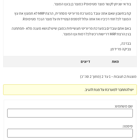
בודאי שניתן לקשר מוצר מטיפוס P כמוצר בן בעץ המוצר.
קח בחשבון שאם אתה עובד במערכת פריוריטי מסחרית, הרצת MRP לא תפוצץ את עץ
המוצר לכל תתי רכיביו ואז אתה עלול לפספס הצטיידות על מוצר הנכד מטיפוס R.
באם אתם עובדים במערכת פריוריטי תעשייתית כמובן שיש לנושא מענה מלא -תפתחנה
בגין הרצת MRP דרישות רכש לכל רמות עץ המוצר.
בברכה,
צביקה פרידמן.
מאת
דיונים
מוצגות 2 תגובות – 1 עד 2 (מתוך 2 סה״כ)
יש להתחבר למערכת על מנת להגיב.
שם משתמש:
סיסמה: