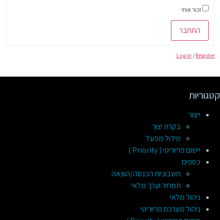
זכור אותי
התחבר
Log in
/
Register
קטגוריות
ייצור
בקרת יצור
מידול מפעל
יישום פריוריטי ( Priority )
כספים
חשבוניות הכנסה/הוצאה
תמחיר וערך מלאי
ניהול מלאי
ניהול מערכת פריוריטי