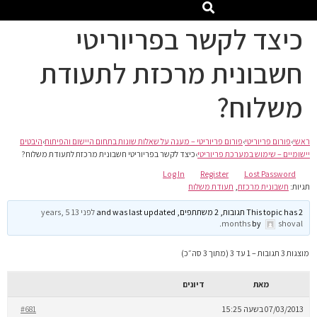
כיצד לקשר בפריוריטי
חשבונית מרכזת לתעודת
משלוח?
ראשי
›
פורום פריוריטי
›
פורום פריוריטי – מענה על שאלות שונות בתחום היישום והפיתוח
›
היבטים
יישומיים – שימוש במערכת פריוריטי
›
כיצד לקשר בפריוריטי חשבונית מרכזת לתעודת משלוח?
Log In
Register
Lost Password
תגיות:
חשבונית מרכזת
,
תעודת משלוח
This topic has 2 תגובות, 2 משתתפים, and was last updated
לפני 13 years, 5
.
months
by
shoval
מוצגות 3 תגובות – 1 עד 3 (מתוך 3 סה״כ)
מאת
דיונים
07/03/2013 בשעה 15:25
#681