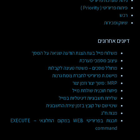
ניהול מערכת פריוריטי
פיתוח פריוריטי ( Priority )
רכש
שיווק ומכירות
דיונים אחרונים
משלוח מייל בעת הצגת הודעה שגיאה על המסך
עיצוב מסמכי מערכת
מחולל מסכים – משטח טעינה לקבלות
מיישמ.ת פריוריטי לחברת צומח גרנות
MRP : משך יצור וזמן יצור
פיתוח תוכנית שולחת מייל
שליחת חשבוניות דיגיטליות במייל
שינוי שם של קובץ בזמן יצירת החשבונית
מנות ח"ג
תכנות בפריוריטי WEB במקום החלונאי – EXECUTE
command