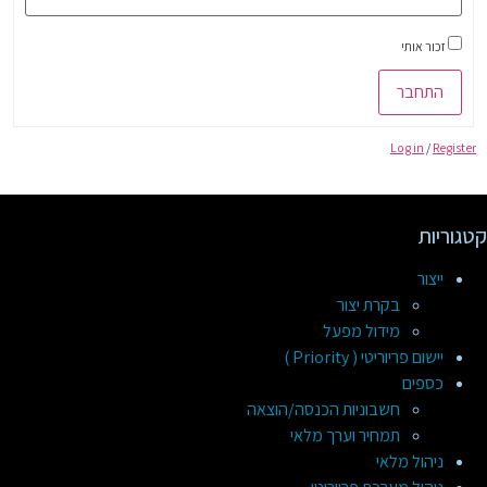
זכור אותי
התחבר
Log in
/
Register
קטגוריות
ייצור
בקרת יצור
מידול מפעל
יישום פריוריטי ( Priority )
כספים
חשבוניות הכנסה/הוצאה
תמחיר וערך מלאי
ניהול מלאי