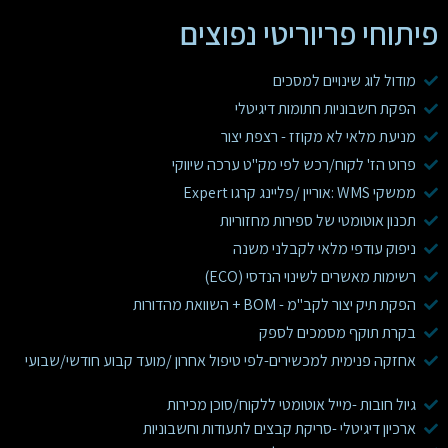
פיתוחי פריוריטי נפוצים
מודול לוג שינויים למסכים
הפקת חשבוניות חתומות דיגיטלי
מניעת מלאי לא מקוזז - רצפת יצור
פרוט הז' לקוח/רכש לפי מק"ט ערכה שיווקי
ממשקי WMS :אוריין /פליינג קרגו Expert
תכנון אוטומטי של ספירות מחזוריות
ניפוק עודפי מלאי לקבלני משנה
רשימות מאשרים לשינוי הנדסי (ECO)
הפקת תיק יצור לקב"מ - BOM + השוואת מהדורות
בקרת תוקף מסמכים לספק
אחזקה פנימית למכשירים-לפי טיפול אחרון /מועד קבוע חודשי/שבועי
גיול חובות -מייל אוטומטי ללקוח/סוכן מכירות
ארכיון דיגיטלי -סריקת קבצים לתעודות וחשבוניות