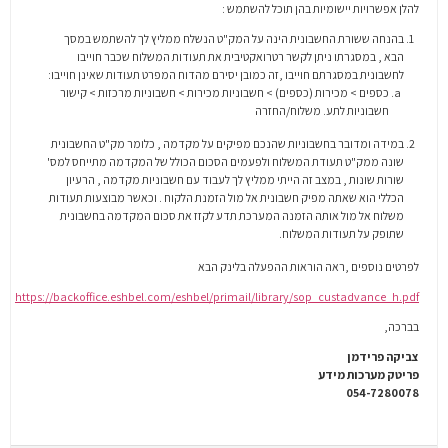
להלן אפשרויות יישומיות בהן תוכל להשתמש :
בהנחה ששורת החשבונית הינה על המק"ט הנשלח ממליץ לך להשתמש במסך
הבא , במסגרתו ניתן לקשר רטרואקטיבית את תעודות המשלוח שכבר חוייבו
לחשבונית במסגרתם חוייבו ,זה כמובן יסירם מהדוח המפרט תעודות שאינן חוייבו:
כספים > מכירות (כספים) > חשבוניות מכירות > חשבוניות מרכזות > קישור
חשבוניות לתע. משלוח/החזרה
במידה ומדובר בחשבוניות שהנכם מפיקים על מקדמה , כלומר מק"ט החשבונית
שונה ממק"ט תעודת המשלוח ולפעמים הסכום הכולל של המקדמה מתייחס למס'
שורות שונות , במצב זה הייתי ממליץ לך לעבוד עם חשבוניות מקדמה , הרעיון
הכללי הוא שאתה מפיק חשבונית אל מול הזמנת הלקוח . וכאשר מבוצעות תעודות
משלוח אל מול אותה הזמנה המערכת תדע לקזז את סכום המקדמה בחשבונית
שתופק על תעודות המשלוח.
לפרטים נוספים ,ראה הוראות ההפעלה בלינק הבא
https://backoffice.eshbel.com/eshbel/primail/library/sop_custadvance_h.pdf
בברכה,
צביקה פרידמן
פריטק מערכות מידע
054-7280078