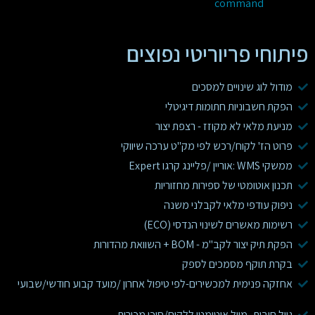
command
פיתוחי פריוריטי נפוצים
מודול לוג שינויים למסכים
הפקת חשבוניות חתומות דיגיטלי
מניעת מלאי לא מקוזז - רצפת יצור
פרוט הז' לקוח/רכש לפי מק"ט ערכה שיווקי
ממשקי WMS :אוריין /פליינג קרגו Expert
תכנון אוטומטי של ספירות מחזוריות
ניפוק עודפי מלאי לקבלני משנה
רשימות מאשרים לשינוי הנדסי (ECO)
הפקת תיק יצור לקב"מ - BOM + השוואת מהדורות
בקרת תוקף מסמכים לספק
אחזקה פנימית למכשירים-לפי טיפול אחרון /מועד קבוע חודשי/שבועי
גיול חובות -מייל אוטומטי ללקוח/סוכן מכירות