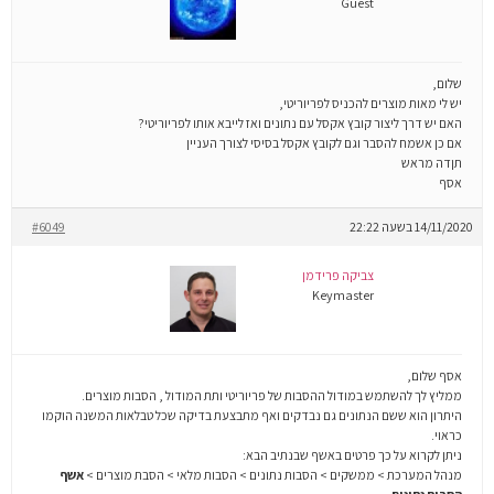
Guest
שלום,
יש לי מאות מוצרים להכניס לפריוריטי,
האם יש דרך ליצור קובץ אקסל עם נתונים ואז לייבא אותו לפריוריטי?
אם כן אשמח להסבר וגם לקובץ אקסל בסיסי לצורך העניין
תןדה מראש
אסף
14/11/2020 בשעה 22:22
#6049
צביקה פרידמן
Keymaster
אסף שלום,
ממליץ לך להשתמש במודול ההסבות של פריוריטי ותת המודול , הסבות מוצרים.
היתרון הוא ששם הנתונים גם נבדקים ואף מתבצעת בדיקה שכל טבלאות המשנה הוקמו
כראוי.
ניתן לקרוא על כך פרטים באשף שבנתיב הבא:
מנהל המערכת > ממשקים > הסבות נתונים > הסבות מלאי > הסבת מוצרים >
אשף