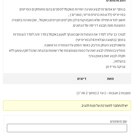
הסבות נתונים
בנוסף יש אפשרות לבצע טעינה ישירות מאקסל למסכים בהם מתוחזקים הפריטים
בפריוריטי (לדוגמא כרטיס פריט / מוצרים ) ,
חשוב לוודא תחילה שלא הוקמו קודם לכן מק"טים הקיימים באקסל , שכן טעינה בתצורה
המוצעת מטה תבצע דריסה של הנתונים.
לצורך כך עליך לסדר את העמודות שבכוונתך לטעון באקסל בסדר זהה לסדר העמודות
במסך (בתצוגה טבלאית F4 בפריוריטי)
ופשוט לבצע העתק והדבק כאשר הסמן על העמודה הראשונה .
ממליץ בהתחלה לבצע זאת על כמות מצומצמת של רשומות ובהנחה שהכל תקין ונטען ללא
תקלה לבצע זאת באופן גורף.
בהצלחה,
צביקה פרידמן
מאת
דיונים
מוצגות 2 תגובות – 1 עד 2 (מתוך 2 סה״כ)
יש להתחבר למערכת על מנת להגיב.
שם משתמש: