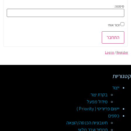
סיסמה:
זכור אותי
התחבר
Log in
/
Register
קטגוריות
ייצור
בקרת יצור
מידול מפעל
יישום פריוריטי ( Priority )
כספים
חשבוניות הכנסה/הוצאה
תמחיר וערך מלאי