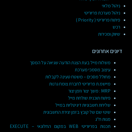
ניהול מלאי
ניהול מערכת פריוריטי
פיתוח פריוריטי ( Priority )
רכש
שיווק ומכירות
דיונים אחרונים
משלוח מייל בעת הצגת הודעה שגיאה על המסך
עיצוב מסמכי מערכת
מחולל מסכים – משטח טעינה לקבלות
מיישמ.ת פריוריטי לחברת צומח גרנות
MRP : משך יצור וזמן יצור
פיתוח תוכנית שולחת מייל
שליחת חשבוניות דיגיטליות במייל
שינוי שם של קובץ בזמן יצירת החשבונית
מנות ח"ג
תכנות בפריוריטי WEB במקום החלונאי – EXECUTE