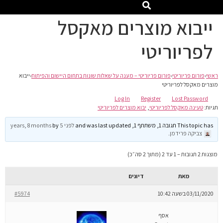
ייבוא מוצרים מאקסל
לפריוריטי
ראשי
›
פורום פריוריטי
›
פורום פריוריטי – מענה על שאלות שונות בתחום היישום והפיתוח
›
ייבוא
מוצרים מאקסל לפריוריטי
Log In
Register
Lost Password
תגיות:
טעינה מאקסל לפריוריטי
,
יבוא מוצרים לפריוריטי
This topic has תגובה 1, משתתף 1, and was last updated
לפני 5 years, 8 months
by
צביקה פרידמן
.
מוצגות 2 תגובות – 1 עד 2 (מתוך 2 סה״כ)
מאת
דיונים
03/11/2020 בשעה 10:42
#5974
אסף