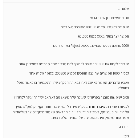
שלום רב
אני מחפש פתרון למצב הבא:
יש מוצר לדוגמא: מק"ט 100100 המורכב מ-5 בנים
המוצר יוצר בפק"ע XXX כמות 60,000
1000 מתוכם נפסלו ומצויים בסטטוס Reject במחסן הסגר
יש צורך לקחת את 1000 הפסולים להחליף להם מרכיב אחד מהבנים במוצר בן אחר.
לבסוף 1000 המוצרים שהונצלו הופכים למק"ט 200200 (כלומר מק"ט אחר ).
מטבע הדברים, המוצר לא יוכל לאחוז באותה הפק"ע שהייתה טבועה בו כאשר נפסל
בתחילה.
האם יש משהו מובנה בפריוריטי שעונה על הנושא? אם לא האם יש דרך יעילה לפתרון?
לעניות דעתי דגל
עיבוד חוזר
בפק"ע אינו רלוונטי. עיבוד חוזר תקף רק לפק"ע שאין
עליה דיווחים, בנוסף, בעיבוד חוזר, הדיווחים החדשים שאמורים לקזז מוצר בן ולהחזיר
מוצר אחר למלאי, אינם משפיעים על תמחיר ומלאי רצפה.
בברכה
ריבי