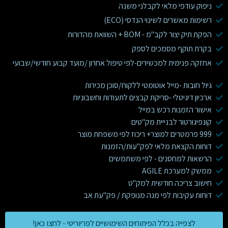
ניפוק עודפי מלאי לקבלני משנה
רשימות מאשרים לשינוי הנדסי (ECO)
הפקת תיק יצור לקב"מ - BOM + השוואת מהדורות
בקרת תוקף מסמכים לספק
אחזקה פנימית למכשירים-לפי טיפול אחרון /מועד קבוע חודשי/שבועי
גיול חובות -מייל אוטומטי ללקוח/סוכן מכירות
ארכיון דיגיטלי -סריקת קבצים לתעודות וחשבוניות
אישור הזמנות רכש במייל
קונפיגורטור לבנייית מק"טים
999 פרמטרים למוצר+ ריכוז לפי משפחת מוצר
דוחות הקצאת מלאי לפק"עות/הזמנות
הרשאות למחסנים - לפי משתמשים
ממשק למערכת AGILE
חישוב צריכה חודשית למק"ט
דוחות עקיבות לפי מנה מנופקת / פק"עת אב
לצפייה בכלל הפיתוחים השימושיים לפריוריטי - לחצו כאן!