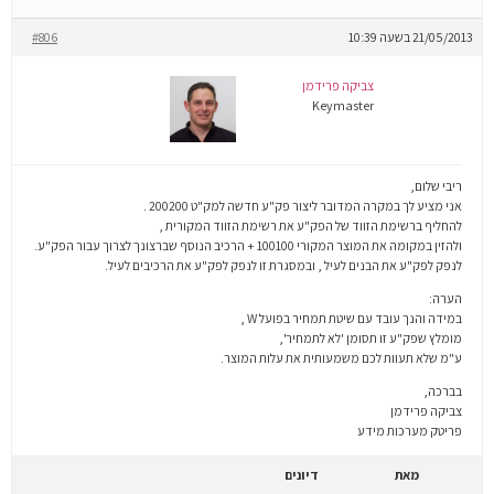
21/05/2013 בשעה 10:39
#806
צביקה פרידמן
Keymaster
ריבי שלום,
אני מציע לך במקרה המדובר ליצור פק"ע חדשה למק"ט 200200 .
להחליף ברשימת הזווד של הפק"ע את רשימת הזווד המקורית ,
ולהזין במקומה את המוצר המקורי 100100 + הרכיב הנוסף שברצונך לצרוך עבור הפק"ע.
לנפק לפק"ע את הבנים לעיל , ובמסגרת זו לנפק לפק"ע את הרכיבים לעיל.
הערה:
במידה והנך עובד עם שיטת תמחיר בפועל W ,
מומלץ שפק"ע זו תסומן 'לא לתמחיר',
ע"מ שלא תעוות לכם משמעותית את עלות המוצר.
בברכה,
צביקה פרידמן
פריטק מערכות מידע
מאת
דיונים