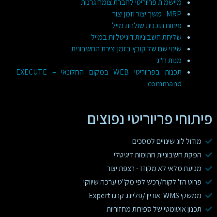
מיישמ.ת פריוריטי לחברת צומח גרנות
MRP : משך יצור וזמן יצור
פיתוח תוכנית שולחת מייל
שליחת חשבוניות דיגיטליות במייל
שינוי שם של קובץ בזמן יצירת החשבונית
מנות ח"ג
תכנות בפריוריטי WEB במקום החלונאי – EXECUTE
command
פיתוחי פריוריטי נפוצים
מודול לוג שינויים למסכים
הפקת חשבוניות חתומות דיגיטלי
מניעת מלאי לא מקוזז - רצפת יצור
פרוט הז' לקוח/רכש לפי מק"ט ערכה שיווקי
ממשקי WMS :אוריין /פליינג קרגו Expert
תכנון אוטומטי של ספירות מחזוריות