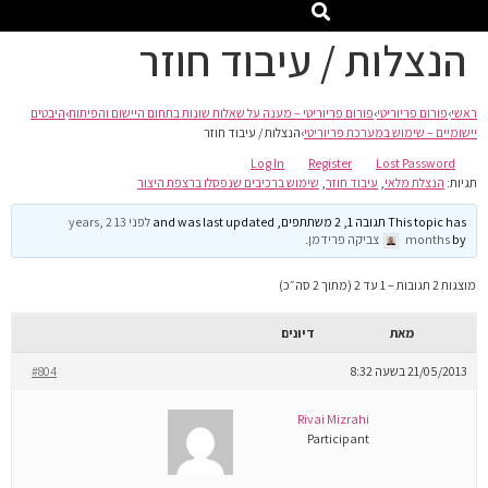
הנצלות / עיבוד חוזר
ראשי
›
פורום פריוריטי
›
פורום פריוריטי – מענה על שאלות שונות בתחום היישום והפיתוח
›
היבטים
יישומיים – שימוש במערכת פריוריטי
›
הנצלות / עיבוד חוזר
Log In
Register
Lost Password
תגיות:
הנצלת מלאי
,
עיבוד חוזר
,
שימוש ברכיבים שנפסלו ברצפת היצור
This topic has תגובה 1, 2 משתתפים, and was last updated
לפני 13 years, 2
by
months
צביקה פרידמן
.
מוצגות 2 תגובות – 1 עד 2 (מתוך 2 סה״כ)
מאת
דיונים
21/05/2013 בשעה 8:32
#804
Rivai Mizrahi
Participant