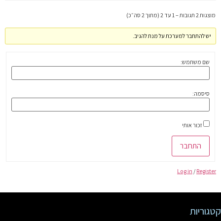
מוצגות 2 תגובות – 1 עד 2 (מתוך 2 סה״כ)
יש להתחבר למערכת על מנת להגיב.
שם משתמש:
סיסמה:
זכור אותי
התחבר
Log in
/
Register
קטגוריות