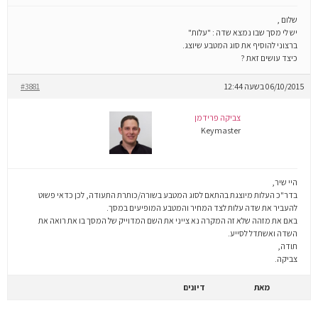
שלום ,
יש לי מסך שבו נמצא שדה : "עלות"
ברצוני להוסיף את סוג המטבע שיוצג.
כיצד עושים זאת ?
06/10/2015 בשעה 12:44
#3881
צביקה פרידמן
Keymaster
היי שיר,
בדר"כ העלות מיוצגת בהתאם לסוג המטבע בשורה/כותרת התעודה, לכן כדאי פשוט
להעביר את שדה עלות לצד המחיר והמטבע המופיעים במסך.
באם את מזהה שלא זה המקרה נא צייני את השם המדוייק של המסך בו את רואה את
השדה ואשתדל לסייע.
תודה,
צביקה.
מאת
דיונים