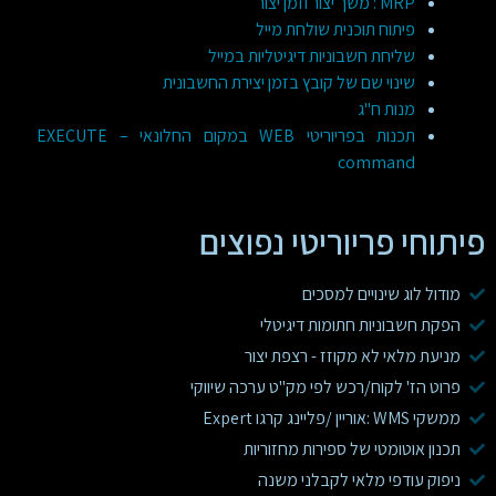
MRP : משך יצור וזמן יצור
פיתוח תוכנית שולחת מייל
שליחת חשבוניות דיגיטליות במייל
שינוי שם של קובץ בזמן יצירת החשבונית
מנות ח"ג
תכנות בפריוריטי WEB במקום החלונאי – EXECUTE
command
פיתוחי פריוריטי נפוצים
מודול לוג שינויים למסכים
הפקת חשבוניות חתומות דיגיטלי
מניעת מלאי לא מקוזז - רצפת יצור
פרוט הז' לקוח/רכש לפי מק"ט ערכה שיווקי
ממשקי WMS :אוריין /פליינג קרגו Expert
תכנון אוטומטי של ספירות מחזוריות
ניפוק עודפי מלאי לקבלני משנה