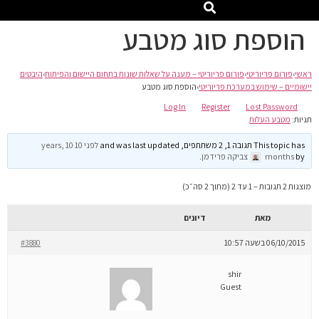
הוספת סוג מטבע
ראשי
›
פורום פריוריטי
›
פורום פריוריטי – מענה על שאלות שונות בתחום היישום והפיתוח
›
היבטים
יישומיים – שימוש במערכת פריוריטי
›
הוספת סוג מטבע
Log In
Register
Lost Password
תגיות:
מטבע העלות
This topic has תגובה 1, 2 משתתפים, and was last updated
לפני 10 years, 10
by
months
צביקה פרידמן
.
מוצגות 2 תגובות – 1 עד 2 (מתוך 2 סה״כ)
מאת
דיונים
06/10/2015 בשעה 10:57
#3880
shir
Guest