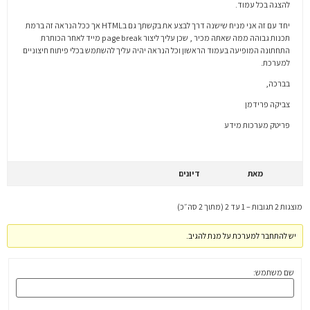
להצגה בכל עמוד.
יחד עם זה אני מניח שישנה דרך לבצע את בקשתך גם בHTML אך ככל הנראה זה ברמת
תכנות גבוהה ממה שאתה מכיר , שכן עליך ליצור page break מייד לאחר הכותרת
התחתונה המופיעה בעמוד הראשון וכל הנראה יהיה עליך להשתמש בכלי פיתוח חיצוניים
למערכת.
בברכה,
צביקה פרידמן
פריטק מערכות מידע
מאת
דיונים
מוצגות 2 תגובות – 1 עד 2 (מתוך 2 סה״כ)
יש להתחבר למערכת על מנת להגיב.
שם משתמש: