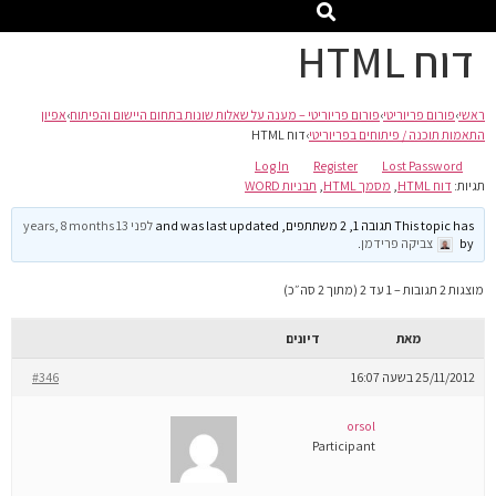
דוח HTML
ראשי
›
פורום פריוריטי
›
פורום פריוריטי – מענה על שאלות שונות בתחום היישום והפיתוח
›
אפיון
התאמות תוכנה / פיתוחים בפריוריטי
›
דוח HTML
Log In
Register
Lost Password
תגיות:
דוח HTML
,
מסמך HTML
,
תבניות WORD
This topic has תגובה 1, 2 משתתפים, and was last updated
לפני 13 years, 8 months
by
צביקה פרידמן
.
מוצגות 2 תגובות – 1 עד 2 (מתוך 2 סה״כ)
מאת
דיונים
25/11/2012 בשעה 16:07
#346
orsol
Participant