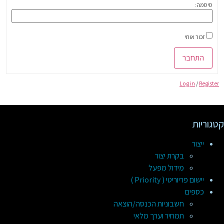
סיסמה:
זכור אותי
התחבר
Log in
/
Register
קטגוריות
ייצור
בקרת יצור
מידול מפעל
יישום פריוריטי ( Priority )
כספים
חשבוניות הכנסה/הוצאה
תמחיר וערך מלאי