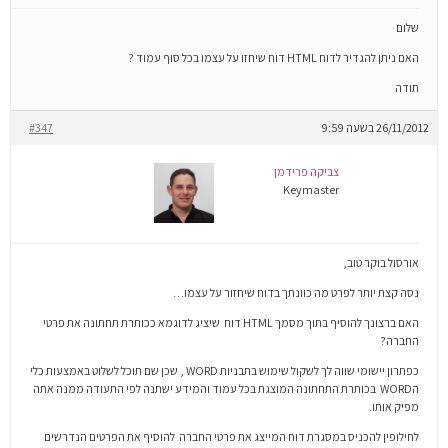
שלום
האם ניתן להגדיר לדוח HTML דוח שיחזו על עצמו בכל סוף עמוד ?
תודה
26/11/2012 בשעה 9:59
#347
צביקה פרידמן
Keymaster
אורסול בוקר טוב,
נסה קצת יותר לפרט מה כוונתך בדוח שיחזור על עצמו…
האם ברצונך להוסיף בתוך מסמך HTML דוח שיציג לדוגמא ככותרת תחתונה את פרטי
החברה?
כפתרון יישומי שווה לך לשקול שימוש בתבניות WORD , שכן שם תוכל לשלוט באמצעות כלי
הWORD בכותרת התחתונה המוצגת בכל עמוד והמידע ישתנה לפי התעודה ממנה אתה
מפיק אותו.
לחילופין להכניס במסגרת דוח המייצג את פרטי החברה להוסיף את הפרטים הנדרשים