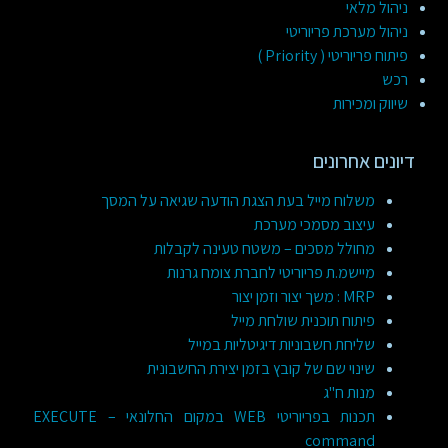
ניהול מלאי
ניהול מערכת פריוריטי
פיתוח פריוריטי ( Priority )
רכש
שיווק ומכירות
דיונים אחרונים
משלוח מייל בעת הצגת הודעה שגיאה על המסך
עיצוב מסמכי מערכת
מחולל מסכים – משטח טעינה לקבלות
מיישמ.ת פריוריטי לחברת צומח גרנות
MRP : משך יצור וזמן יצור
פיתוח תוכנית שולחת מייל
שליחת חשבוניות דיגיטליות במייל
שינוי שם של קובץ בזמן יצירת החשבונית
מנות ח"ג
תכנות בפריוריטי WEB במקום החלונאי – EXECUTE
command