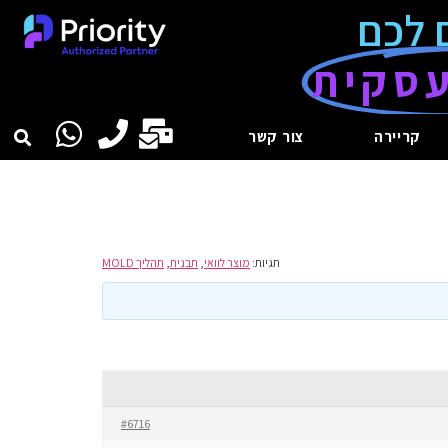
 לכם
סקית
קריירה
צור קשר
תגיות:
מוצר לוואי
,
תבנית
,
תהליך MOLD
#6716