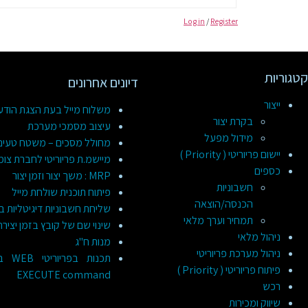
Log in
/
Register
קטגוריות
דיונים אחרונים
ייצור
משלוח מייל בעת הצגת הוד
בקרת יצור
עיצוב מסמכי מערכת
מידול מפעל
מחולל מסכים – משטח טעינ
יישום פריוריטי ( Priority )
מיישמ.ת פריוריטי לחברת צומ
כספים
MRP : משך יצור וזמן יצור
חשבוניות
פיתוח תוכנית שולחת מייל
הכנסה/הוצאה
שליחת חשבוניות דיגיטליות ב
תמחיר וערך מלאי
שינוי שם של קובץ בזמן יציר
ניהול מלאי
מנות ח"ג
ניהול מערכת פריוריטי
תכנות
פיתוח פריוריטי ( Priority )
EXECUTE command
רכש
שיווק ומכירות