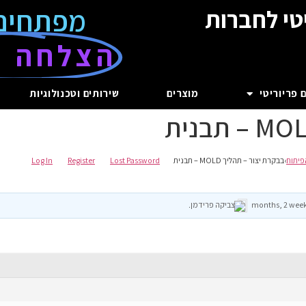
מפתחים
טי לחברות
הצלחה ע
 פריוריטי
מוצרים
שירותים וטכנולוגיות
פיתוח
›
בבקרת יצור – תהליך MOLD – תבנית
Lost Password
Register
Log In
צביקה פרידמן
.