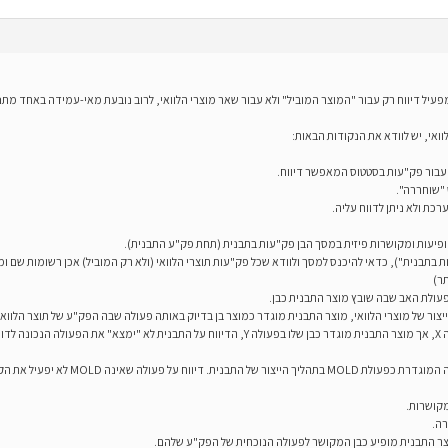
וואי, יש לוודא את הנקודות הבאות:
 עבור פק"עות בסטטוס המאפשר דיווח.
 "שוחררה".
ת ולא ניתן לדווח עליה.
יעות ומקושרות פיזית במסך הבן פק"עות בתבנית (תחת פק"ע התבנית).
תבנית"), כדאי להיכנס למסך ולוודא שכל פק"עות תוצרי הלוואי (ולא רק המוביל) אכן רשומות שם 
פעולת האב שבה שובץ מוצר התבנית כבן.
צור של מוצרי הלוואי, מוצר התבנית מוגדר כמוצר בן בדיוק באותה פעולה שבה הפק"ע של תוצר הלווא
יכשל.
א יפעיל את הקיזוז והדיווח האוטומטי לתוצרי הלוואי.