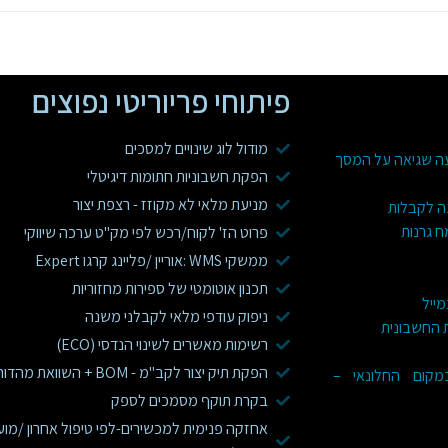
פיתוחי פריוריטי נפוצים
מודול לוג שינויים למסכים
עה שגיאה על המסך
הפקת חשבוניות חתומות דיגיטלי
מניעת מלאי לא מקוזז - רצפת יצור
ה לקבלות
ח גרנות
פרוט הז' לקוח/רכש לפי מק"ט ערכה שיווקי
ממשקי WMS :אוריין /פליינג קרגו Expert
תכנון אוטומטי של ספירות מחזוריות
מייל
ניפוק עודפי מלאי לקבלני משנה
ת החשבונית
רשימות מאשרים לשינוי הנדסי (ECO)
הפקת תיק יצור לקב"מ - BOM + השוואת מהדורות
 בפריוריטי WEB במקום החלונאי –
בקרת תוקף מסמכים לספק
אחזקה פנימית למכשירים-לפי טיפול אחרון /מוע