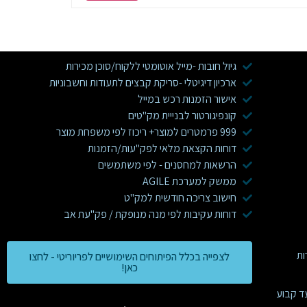
גיול חובות -מייל אוטומטי ללקוח/סוכן מכירות
ארכיון דיגיטלי -סריקת קבצים לתעודות וחשבוניות
אישור הזמנות רכש במייל
קונפיגורטור לבנייית מק"טים
999 פרמטרים למוצר+ ריכוז לפי משפחת מוצר
דוחות הקצאת מלאי לפק"עות/הזמנות
הרשאות למחסנים - לפי משתמשים
ממשק למערכת AGILE
חישוב צריכה חודשית למק"ט
דוחות עקיבות לפי מנה מנופקת / פק"עת אב
לצפייה בכלל הפיתוחים השימושיים לפריוריטי - לחצו
כאן!
ד קבוע