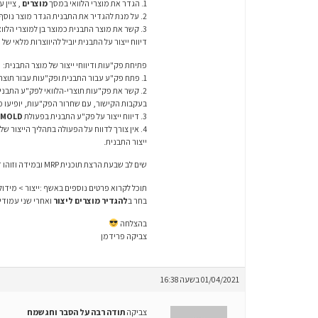
1. הגדר את מוצרי הלוואי במסך
מוצרים
, ציין 
2. על מנת להגדיר את התבנית הגדר מוצר נוסף, ציין עבורו את הטיפוס P וקשר את התהליך MOLD.
3. קשר את מוצר התבנית כמוצר בן למוצרי הלוואי במסך
דיווח ייצור על התבנית יוביל להיווצרות מלאי ש
פתיחת פק"עות ודיווחי ייצור של מוצר התבנית:
1. פתח פק"ע עבור התבנית ופק"עות עבור תוצרי הלוואי.
2. קשר את פק"עות תוצרי-הלוואי לפק"ע התבנית במסך
בעקבות הקישור, עם שחרור הפק"עות, יופיעו מו
3. דיווח ייצור על פק"ע התבנית בפעולת
MOLD
4. אין צורך לדווח על הפעולה בתהליך הייצור
ייצור התבנית.
שים לב שבעת הרצת תוכנית MRP ובמידה וזוהו דרישות למוצרי הלוואי, יפתחו פק"עות למוצרי הלוואי ולמוצר.
תוכל לקרוא פרטים נוספים באשף :ייצור > מידו
בחר ב
להגדיר מוצרים ליצור
ואחרי שני עמודי
בהצלחה
צביקה פרידמן
01/04/2021 בשעה 16:38
צביקה
תודה רבה על הסבר וחג שמח