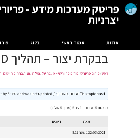
פריטק מערכות מידע - פריורי
יצרניות
אודות
עמוד ראשי
בלוג
פורום
בבקרת יצור – תהליך MOLD – תבנית
ראשי
›
פורום פריוריטי
›
פורום פריוריטי – מענה על שאלות שונות בתחום היישום וה
This topic has 4 תגובות, משתתף 1, and was last updated
לפני 5 months, 2 weeks
by
מוצגות 5 תגובות – 1 עד 5 (מתוך 5 סה״כ)
מאת
דיונים
22/03/2021 בשעה 8:11