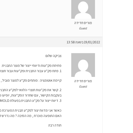
מוריס חדידה
Guest
19/01/2022 בשעה 13:58
צביקה שלום
פתיחת פק"עות ודיווחי ייצור של מוצר התבנית:
1. פתח פק"ע עבור התבנית ופק"עות עבור תוצרי הלוואי.
קיימת אוטומציה : פותחים פק"ע למוצר מוביל ,
מוריס חדידה
Guest
2. קשר את פק"עות תוצרי-הלוואי לפק"ע התבנית במסך פק"עות בתבנית, מסך הבן של המסך פק"עות. קיימת אוטומציה
בעקבות הקישור, עם שחרור הפק"עות, יופיעו מו
3. דיווח ייצור על פק"ע התבנית בפעולת MOLD ,יוביל אוטומטית להיווצרות מלאי של תוצרי הלוואי, בפעולת האב אליה מקושרת התבנית.
כאשר אני מדווח יצור לפק"ע תבנית המערכת מדו
האם התופעה מוכרת , מה הסיבה ? מה נדרש לע
תודה רבה