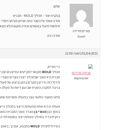
שלום
בבקרת יצור – תהליך MOLD – תבנית
אודה מאוד על הסבר כמה שניתן מורחב ויסודי על תהליך MOLD – : מה זה תהליך MOLD , איך מגדירים תהליך MOLD , איך זה משפיע על עץ המוצר ,
חיפשתי תיעוד באשפים ועזרה מקוונת ולא מצאת
מוריס חדידה
תודה רבה
Guest
01/04/2021 בשעה 12:00
היי מוריס,
תהליך
MOLD
מקושר למק"טים המייצגים תבניו
צביקה פרידמן
תבנית היא מוצר שבתהליך ייצורו נוצרים מוצרי-לוואי (RODUCTS
Keymaster
מידול כזה נדרש במקרים בהם בביצוע של פעולת 
בניגוד למקרה השכיח שבו עם דיווח על פעולה 
מלאי מתוצר-הלוואי נוצר בפעולה מסויימת שתוג
פעולה זו היא אחת מפעולות הייצור בתהליך הייצו
במסך הבן
מוצרי בן
מוגדר מוצר התבנית כמוצר 
ניתן להגדיר בתהליך פעולות ייצור נוספות לפי הצ
המידול לתהליך
MOLD
מתבצע, אם כך, באופן 