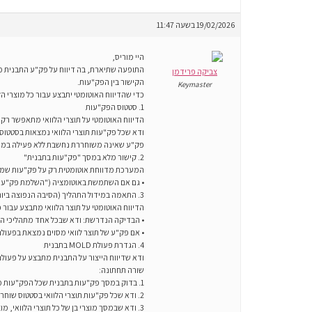
19/02/2026 בשעה 11:47
היי מוריס,
צביקה פרידמן
הקישור בין הפק"עות.
Keymaster
כדי שהדיווח האוטומטי יתבצע עבור כל מוצרי הל
1. סטטוס הפק"עות
הדיווח האוטומטי על תוצרי הלוואי מתאפשר רק
ודא שכל פק"עות תוצרי הלוואי נמצאות בסטטוס
פק"ע שאינה משוחררת נחשבת ללא פעילה במערכ
2. קישור מלא במסך "פק"עות בתבנית"
המערכת מדווחת אוטומטית רק על פק"עות שמופ
• גם אם השתמשת באוטומציה ("השלמת פק"עות ב
3. התאמה במידול התהליך (הסיבה הנפוצה ביותר)
הדיווח האוטומטי על תוצר הלוואי מתבצע עבור 
• הבדיקה הנדרשת: ודא שבכל אחד מתהליכי היי
• אם פק"ע של תוצר לוואי מסוים נמצאת בפעולה X, אך מוצר התבנית מוגדר כבן שלו בפעולה Y, הדיווח על התבנית לא "ימצא" את הפעולה הנכונה לדווח עליה והדיווח האוטומטי י
4. הגדרת פעולת MOLD בתבנית
ודא שדיווח הייצור על התבנית מתבצע על פעולה המוגדרת כפעולת MOLD בתהליך הייצור של התבנית. דיווח על פעולה שאינה MOLD ל
שורה תחתונה:
1. בדוק במסך פק"עות בתבנית שכל הפק"עות מקושרות.
2. ודא שכל פק"עות תוצרי הלוואי בסטטוס שוחררה.
3. ודא שבמסך מוצרי בן של כל תוצרי הלוואי, מוצר התבנית מופיע כבן המקושר לפעולה הנוכחית של הפק"ע שלהם.