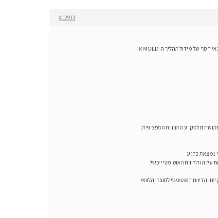
#12913
התופעה שתיארת, בה דיווח על פק"ע התבנית מפעיל דיווח רק עבור "המוצר המוביל" ולא עבור שאר מוצרי הלוואי, לרוב נובעת מאי-עמידה באחד מתנאי הסף של מידול תהליך ה-MOLD או
ומקושרות לפק"ע התבנית הספציפית.
י נמצאת כרגע.