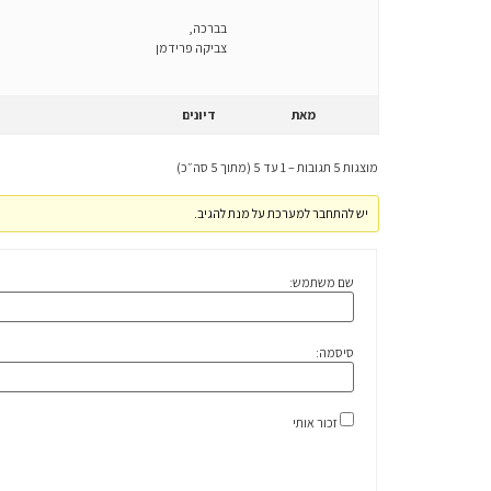
בברכה,
צביקה פרידמן
מאת
דיונים
מוצגות 5 תגובות – 1 עד 5 (מתוך 5 סה״כ)
יש להתחבר למערכת על מנת להגיב.
שם משתמש:
סיסמה:
זכור אותי