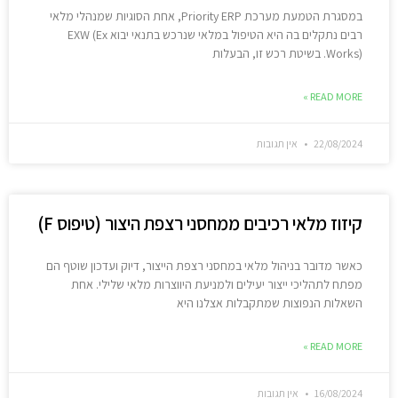
במסגרת הטמעת מערכת Priority ERP, אחת הסוגיות שמנהלי מלאי
רבים נתקלים בה היא הטיפול במלאי שנרכש בתנאי יבוא EXW (Ex
Works). בשיטת רכש זו, הבעלות
READ MORE »
22/08/2024
אין תגובות
קיזוז מלאי רכיבים ממחסני רצפת היצור (טיפוס F)
כאשר מדובר בניהול מלאי במחסני רצפת הייצור, דיוק ועדכון שוטף הם
מפתח לתהליכי ייצור יעילים ולמניעת היווצרות מלאי שלילי. אחת
השאלות הנפוצות שמתקבלות אצלנו היא
READ MORE »
16/08/2024
אין תגובות