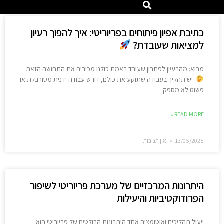
כתיבת אפיון פיתוחים בפריוריטי: איך להפוך רעיון
למציאות שעובדת?
מבוא: מהרעיון לפתרון שעובד באמת כולנו מכירים את התחושה הזאת
: יש תהליך בעבודה שתוקע את כולם, דורש עבודה ידנית מסורבלת או
פשוט לא מספק
READ MORE »
13/05/2025
אין תגובות
היתרונות המרכזיים של מערכת פריוריטי לשיפור
הפרודוקטיביות והיעילות
ייעול תהליכים ואוטומציה אחד היתרונות הבולטים של פריוריטי הוא