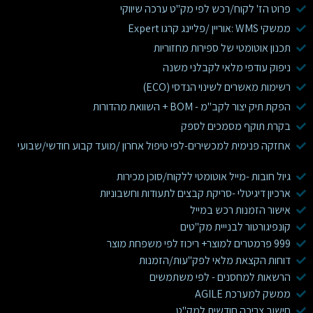
פרוט הז' לקוח/רכש לפי מק"ט ערכה שיווקי
ממשקי WMS :אוריין /פליינג קרגו Expert
תכנון אוטומטי של ספירות מחזוריות
ניפוק עודפי מלאי לקבלני משנה
רשימות מאשרים לשינוי הנדסי (ECO)
הפקת תיק יצור לקב"מ - BOM + השוואת מהדורות
בקרת תוקף מסמכים לספק
אחזקה פנימית למכשירים-לפי טיפול אחרון /מועד קבוע חודשי/שבועי
גיול חובות -מייל אוטומטי ללקוח/סוכן מכירות
ארכיון דיגיטלי -סריקת קבצים לתעודות וחשבוניות
אישור הזמנות רכש במייל
קונפיגורטור לבנייית מק"טים
999 פרמטרים למוצר+ ריכוז לפי משפחת מוצר
דוחות הקצאת מלאי לפק"עות/הזמנות
הרשאות למחסנים - לפי משתמשים
ממשק למערכת AGILE
חישוב צריכה חודשית למק"ט