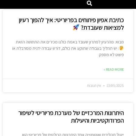
כתיבת אפיון פיתוחים בפריוריטי: איך להפוך רעיון
למציאות שעובדת?
מבוא: מהרעיון לפתרון שעובד באמת כולנו מכירים את התחושה הזאת
: יש תהליך בעבודה שתוקע את כולם, דורש עבודה ידנית מסורבלת או
פשוט לא מספק
READ MORE »
13/05/2025
אין תגובות
היתרונות המרכזיים של מערכת פריוריטי לשיפור
הפרודוקטיביות והיעילות
ייעול תהליכים ואוטומציה אחד היתרונות הבולטים של פריוריטי הוא