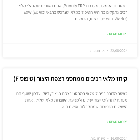
במסגרת הטמעת מערכת Priority ERP, אחת הסוגיות שמנהלי מלאי
רבים נתקלים בה היא הטיפול במלאי שנרכש בתנאי יבוא EXW (Ex
Works). בשיטת רכש זו, הבעלות
READ MORE »
22/08/2024
אין תגובות
קיזוז מלאי רכיבים ממחסני רצפת היצור (טיפוס F)
כאשר מדובר בניהול מלאי במחסני רצפת הייצור, דיוק ועדכון שוטף הם
מפתח לתהליכי ייצור יעילים ולמניעת היווצרות מלאי שלילי. אחת
השאלות הנפוצות שמתקבלות אצלנו היא
READ MORE »
16/08/2024
אין תגובות