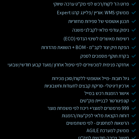
פרוט הז' לקוח/רכש לפי מק"ט ערכה שיווקי
ממשקי WMS :אוריין /פליינג קרגו Expert
תכנון אוטומטי של ספירות מחזוריות
ניפוק עודפי מלאי לקבלני משנה
רשימות מאשרים לשינוי הנדסי (ECO)
הפקת תיק יצור לקב"מ - BOM + השוואת מהדורות
בקרת תוקף מסמכים לספק
אחזקה פנימית למכשירים-לפי טיפול אחרון /מועד קבוע חודשי/שבועי
גיול חובות -מייל אוטומטי ללקוח/סוכן מכירות
ארכיון דיגיטלי -סריקת קבצים לתעודות וחשבוניות
אישור הזמנות רכש במייל
קונפיגורטור לבנייית מק"טים
999 פרמטרים למוצר+ ריכוז לפי משפחת מוצר
דוחות הקצאת מלאי לפק"עות/הזמנות
הרשאות למחסנים - לפי משתמשים
ממשק למערכת AGILE
חישוב צריכה חודשית למק"ט