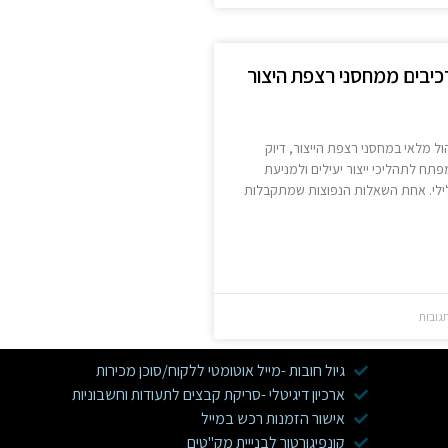
רכיבים ממחסני רצפת היצור
ל מלאי במחסני רצפת הייצור, דיוק
פתח לתהליכי ייצור יעילים ולמניעת
לילי. אחת השאלות הנפוצות שמתקבלות
גובות
גיול חובות -מייל אוטומטי ללקוח/סוכן מכירות
ארכיון דיגיטלי -סריקת קבצים לתעודות וחשבוניות
אישור הזמנות רכש במייל
קונפיגורטור לבנייית מק"טים