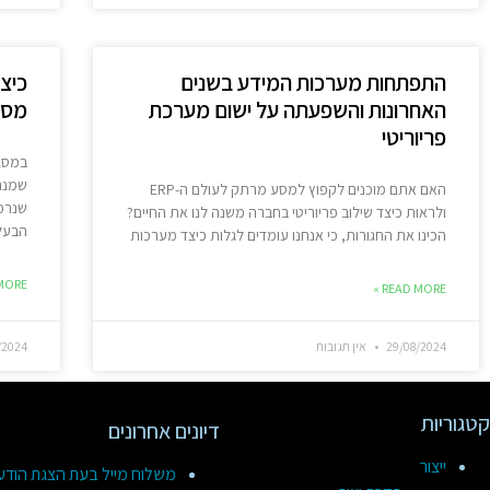
התפתחות מערכות המידע בשנים
כיצ
האחרונות והשפעתה על ישום מערכת
מספק
פריוריטי
שמנהל
האם אתם מוכנים לקפוץ למסע מרתק לעולם ה-ERP
ולראות כיצד שילוב פריוריטי בחברה משנה לנו את החיים?
הבעל
הכינו את החגורות, כי אנחנו עומדים לגלות כיצד מערכות
ORE »
READ MORE »
29/08/2024
אין תגובות
/2024
קטגוריות
דיונים אחרונים
ייצור
משלוח מייל בעת הצגת הוד