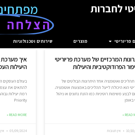
מפתחים
טי לחברות
הצלחה ע
 פריוריטי
מוצרים
שירותים וטכנולוגיות
רונות המרכזיים של מערכת פריוריטי
איך מערכת פ
ור הפרודוקטיביות והיעילות
היעילות הע
 תהליכים ואוטומציה אחד היתרונות הבולטים של
בעולם העסקים המ
יטי הוא היכולת לייעל תהליכים באמצעות אוטומציה.
להתאים את עצמך 
 לבצע משימות רוטיניות כמו הזנת נתונים או ניהול
רמת יעילות גבוה
באופן
Priority
READ MORE »
READ M
10/10
אין תגובות
05/09/2024
אין 