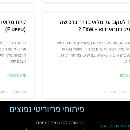
ד לעקוב על מלאי בדרך ברכישה
קיזוז מלאי 
 בתנאי יבוא – EXW ?
(טיפוס F)
במסגרת הטמעת מערכת Priority ERP, אחת הסוגיות
כאשר מדובר בניהו
י מלאי רבים נתקלים בה היא הטיפול במלאי
ועדכון שוטף הם מ
שנרכש בתנאי יבוא EXW (Ex Works). בשיטת רכש זו,
היווצרות מלאי ש
ות
אצלנו היא
READ MORE »
READ M
22/08
אין תגובות
16/08/2024
אין ת
פיתוחי פריוריטי נפוצים
מודול לוג שינויים למסכים
עה שגיאה על המסך