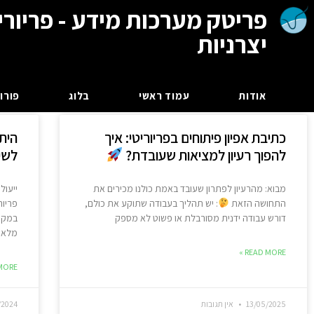
פריטק מערכות מידע - פריורי
יצרניות
אודות
עמוד ראשי
בלוג
פורום
כתיבת אפיון פיתוחים בפריוריטי: איך
הית
להפוך רעיון למציאות שעובדת?
לשיפ
מבוא: מהרעיון לפתרון שעובד באמת כולנו מכירים את
ייעול
התחושה הזאת
: יש תהליך בעבודה שתוקע את כולם,
פריור
דורש עבודה ידנית מסורבלת או פשוט לא מספק
במקום
מלאי 
READ MORE »
ORE »
13/05/2025
אין תגובות
/2024