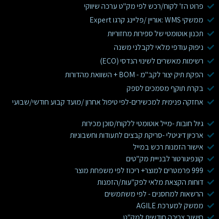
פרוט הז' לקוח/רכש לפי מק"ט ערכה שיווקי
ממשקי WMS :אוריין /פליינג קרגו Expert
תכנון אוטומטי של ספירות מחזוריות
ניפוק עודפי מלאי לקבלני משנה
רשימות מאשרים לשינוי הנדסי (ECO)
הפקת תיק יצור לקב"מ - BOM + השוואת מהדורות
בקרת תוקף מסמכים לספק
אחזקה פנימית למכשירים-לפי טיפול אחרון /מועד קבוע חודשי/שבועי
גיול חובות -מייל אוטומטי ללקוח/סוכן מכירות
ארכיון דיגיטלי -סריקת קבצים לתעודות וחשבוניות
אישור הזמנות רכש במייל
קונפיגורטור לבנייית מק"טים
999 פרמטרים למוצר+ ריכוז לפי משפחת מוצר
דוחות הקצאת מלאי לפק"עות/הזמנות
הרשאות למחסנים - לפי משתמשים
ממשק למערכת AGILE
חישוב צריכה חודשית למק"ט