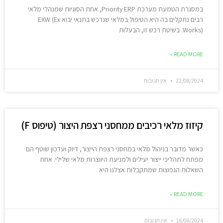
במסגרת הטמעת מערכת Priority ERP, אחת הסוגיות שמנהלי מלאי
רבים נתקלים בה היא הטיפול במלאי שנרכש בתנאי יבוא EXW (Ex
Works). בשיטת רכש זו, הבעלות
READ MORE »
22/08/2024
אין תגובות
קיזוז מלאי רכיבים ממחסני רצפת היצור (טיפוס F)
כאשר מדובר בניהול מלאי במחסני רצפת הייצור, דיוק ועדכון שוטף הם
מפתח לתהליכי ייצור יעילים ולמניעת היווצרות מלאי שלילי. אחת
השאלות הנפוצות שמתקבלות אצלנו היא
READ MORE »
16/08/2024
אין תגובות