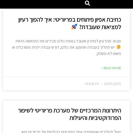
כתיבת אפיון פיתוחים בפריוריטי: איך להפוך רעיון
למציאות שעובדת?
מבוא: מהרעיון לפתרון שעובד באמת כולנו מכירים את התחושה הזאת
: יש תהליך בעבודה שתוקע את כולם, דורש עבודה ידנית מסורבלת או
פשוט לא מספק
READ MORE »
13/05/2025
אין תגובות
היתרונות המרכזיים של מערכת פריוריטי לשיפור
הפרודוקטיביות והיעילות
ייעול תהליכים ואוטומציה אחד היתרונות הבולטים של פריוריטי הוא