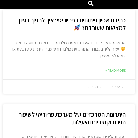
כתיבת אפיון פיתוחים בפריוריטי: איך להפוך רעיון
למציאות שעובדת?
מבוא: מהרעיון לפתרון שעובד באמת כולנו מכירים את התחושה הזאת
: יש תהליך בעבודה שתוקע את כולם, דורש עבודה ידנית מסורבלת או
פשוט לא מספק
READ MORE »
13/05/2025
אין תגובות
היתרונות המרכזיים של מערכת פריוריטי לשיפור
הפרודוקטיביות והיעילות
ייעול תהליכים ואוטומציה אחד היתרונות הבולטים של פריוריטי הוא