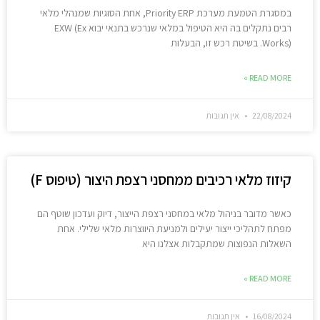
במסגרת הטמעת מערכת Priority ERP, אחת הסוגיות שמנהלי מלאי
רבים נתקלים בה היא הטיפול במלאי שנרכש בתנאי יבוא EXW (Ex
Works). בשיטת רכש זו, הבעלות
READ MORE »
22/08/2024
אין תגובות
קיזוז מלאי רכיבים ממחסני רצפת היצור (טיפוס F)
כאשר מדובר בניהול מלאי במחסני רצפת הייצור, דיוק ועדכון שוטף הם
מפתח לתהליכי ייצור יעילים ולמניעת היווצרות מלאי שלילי. אחת
השאלות הנפוצות שמתקבלות אצלנו היא
READ MORE »
16/08/2024
אין תגובות