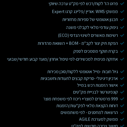
פרוט הז' לקוח/רכש לפי מק"ט ערכה שיווקי
ממשקי WMS :אוריין /פליינג קרגו Expert
תכנון אוטומטי של ספירות מחזוריות
ניפוק עודפי מלאי לקבלני משנה
רשימות מאשרים לשינוי הנדסי (ECO)
הפקת תיק יצור לקב"מ - BOM + השוואת מהדורות
בקרת תוקף מסמכים לספק
אחזקה פנימית למכשירים-לפי טיפול אחרון /מועד קבוע חודשי/שבועי
גיול חובות -מייל אוטומטי ללקוח/סוכן מכירות
ארכיון דיגיטלי -סריקת קבצים לתעודות וחשבוניות
אישור הזמנות רכש במייל
קונפיגורטור לבנייית מק"טים
999 פרמטרים למוצר+ ריכוז לפי משפחת מוצר
דוחות הקצאת מלאי לפק"עות/הזמנות
הרשאות למחסנים - לפי משתמשים
ממשק למערכת AGILE
חישוב צריכה חודשית למק"ט