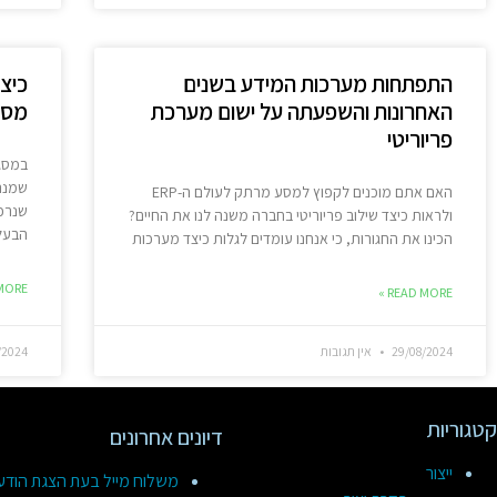
התפתחות מערכות המידע בשנים
כיצ
האחרונות והשפעתה על ישום מערכת
מספק
פריוריטי
שמנהל
האם אתם מוכנים לקפוץ למסע מרתק לעולם ה-ERP
ולראות כיצד שילוב פריוריטי בחברה משנה לנו את החיים?
הבעל
הכינו את החגורות, כי אנחנו עומדים לגלות כיצד מערכות
ORE »
READ MORE »
29/08/2024
אין תגובות
/2024
קטגוריות
דיונים אחרונים
ייצור
משלוח מייל בעת הצגת הוד