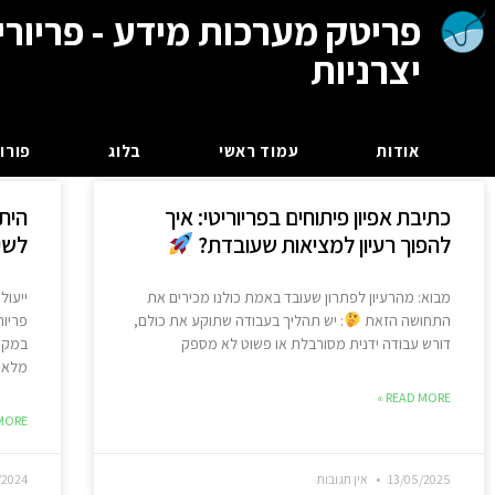
פריטק מערכות מידע - פריורי
יצרניות
אודות
עמוד ראשי
בלוג
פורום
כתיבת אפיון פיתוחים בפריוריטי: איך
הית
להפוך רעיון למציאות שעובדת?
לשיפ
מבוא: מהרעיון לפתרון שעובד באמת כולנו מכירים את
ייעול
התחושה הזאת
: יש תהליך בעבודה שתוקע את כולם,
פריור
דורש עבודה ידנית מסורבלת או פשוט לא מספק
במקום
מלאי 
READ MORE »
ORE »
13/05/2025
אין תגובות
/2024