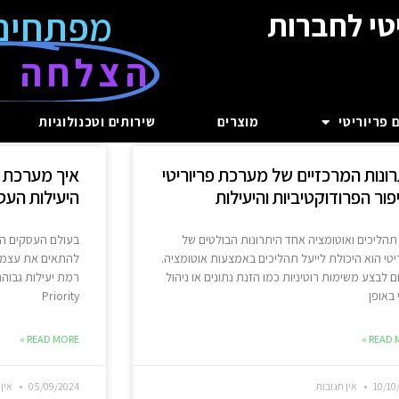
מפתחים
טי לחברות
הצלחה ע
 פריוריטי
מוצרים
שירותים וטכנולוגיות
רונות המרכזיים של מערכת פריוריטי
איך מערכת פ
ור הפרודוקטיביות והיעילות
היעילות הע
 תהליכים ואוטומציה אחד היתרונות הבולטים של
בעולם העסקים המ
יטי הוא היכולת לייעל תהליכים באמצעות אוטומציה.
להתאים את עצמך 
 לבצע משימות רוטיניות כמו הזנת נתונים או ניהול
רמת יעילות גבוה
באופן
Priority
READ MORE »
READ M
10/10
אין תגובות
05/09/2024
אין 