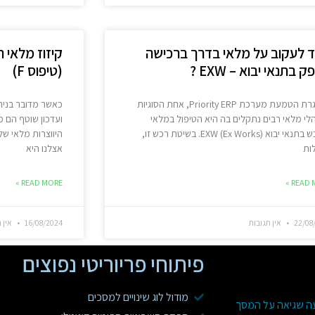
ד לעקוב על מלאי בדרך ברכישה
קיזוז מלאי 
 בתנאי יבוא – EXW ?
(טיפוס F)
במסגרת הטמעת מערכת Priority ERP, אחת הסוגיות
כאשר מדובר בניהו
י מלאי רבים נתקלים בה היא הטיפול במלאי
ועדכון שוטף הם מ
שנרכש בתנאי יבוא EXW (Ex Works). בשיטת רכש זו,
היווצרות מלאי ש
ות
אצלנו היא
READ MORE »
READ M
22/08
אין תגובות
16/08/2024
אין ת
פיתוחי פריוריטי נפוצים
מודול לוג שינויים למסכים
עה שגיאה על המסך