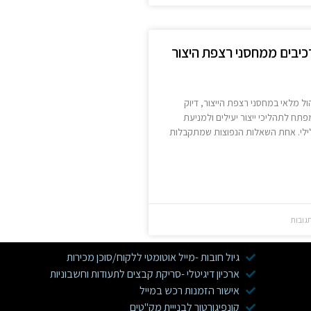
רכיבים ממחסני רצפת היצור
ל מלאי במחסני רצפת הייצור, דיוק
פתח לתהליכי ייצור יעילים ולמניעת
לילי. אחת השאלות הנפוצות שמתקבלות
גובות
גיול חובות -מייל אוטומטי ללקוח/סוכן מכירות
ארכיון דיגיטלי -סריקת קבצים לתעודות וחשבוניות
אישור הזמנות רכש במייל
קונפיגורטור לבנייית מק"טים