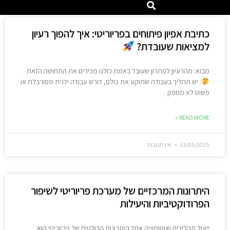
כתיבת אפיון פיתוחים בפריוריטי: איך להפוך רעיון
למציאות שעובדת?
מבוא: מהרעיון לפתרון שעובד באמת כולנו מכירים את התחושה הזאת
: יש תהליך בעבודה שתוקע את כולם, דורש עבודה ידנית מסורבלת או
פשוט לא מספק
READ MORE »
13/05/2025
אין תגובות
היתרונות המרכזיים של מערכת פריוריטי לשיפור
הפרודוקטיביות והיעילות
ייעול תהליכים ואוטומציה אחד היתרונות הבולטים של פריוריטי הוא