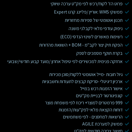
פרוט הז' לקוח/רכש לפי מק"ט ערכה שיווקי
ממשקי WMS :אוריין /פליינג קרגו Expert
תכנון אוטומטי של ספירות מחזוריות
ניפוק עודפי מלאי לקבלני משנה
רשימות מאשרים לשינוי הנדסי (ECO)
הפקת תיק יצור לקב"מ - BOM + השוואת מהדורות
בקרת תוקף מסמכים לספק
אחזקה פנימית למכשירים-לפי טיפול אחרון /מועד קבוע חודשי/שבועי
גיול חובות -מייל אוטומטי ללקוח/סוכן מכירות
ארכיון דיגיטלי -סריקת קבצים לתעודות וחשבוניות
אישור הזמנות רכש במייל
קונפיגורטור לבנייית מק"טים
999 פרמטרים למוצר+ ריכוז לפי משפחת מוצר
דוחות הקצאת מלאי לפק"עות/הזמנות
הרשאות למחסנים - לפי משתמשים
ממשק למערכת AGILE
חישוב צריכה חודשית למק"ט