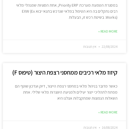
במסגרת הטמעת מערכת Priority ERP, אחת הסוגיות שמנהלי מלאי
רבים נתקלים בה היא הטיפול במלאי שנרכש בתנאי יבוא EXW (Ex
Works). בשיטת רכש זו, הבעלות
READ MORE »
22/08/2024
אין תגובות
קיזוז מלאי רכיבים ממחסני רצפת היצור (טיפוס F)
כאשר מדובר בניהול מלאי במחסני רצפת הייצור, דיוק ועדכון שוטף הם
מפתח לתהליכי ייצור יעילים ולמניעת היווצרות מלאי שלילי. אחת
השאלות הנפוצות שמתקבלות אצלנו היא
READ MORE »
16/08/2024
אין תגובות