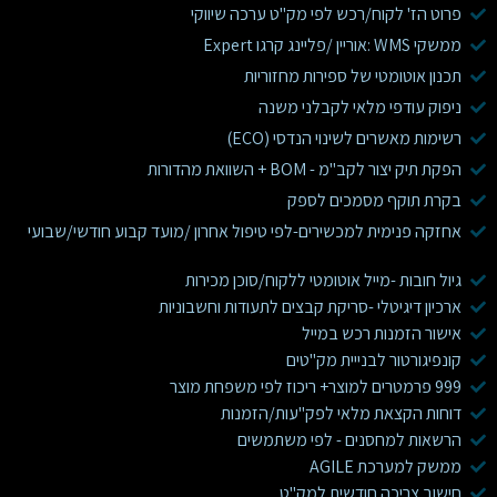
פרוט הז' לקוח/רכש לפי מק"ט ערכה שיווקי
ממשקי WMS :אוריין /פליינג קרגו Expert
תכנון אוטומטי של ספירות מחזוריות
ניפוק עודפי מלאי לקבלני משנה
רשימות מאשרים לשינוי הנדסי (ECO)
הפקת תיק יצור לקב"מ - BOM + השוואת מהדורות
בקרת תוקף מסמכים לספק
אחזקה פנימית למכשירים-לפי טיפול אחרון /מועד קבוע חודשי/שבועי
גיול חובות -מייל אוטומטי ללקוח/סוכן מכירות
ארכיון דיגיטלי -סריקת קבצים לתעודות וחשבוניות
אישור הזמנות רכש במייל
קונפיגורטור לבנייית מק"טים
999 פרמטרים למוצר+ ריכוז לפי משפחת מוצר
דוחות הקצאת מלאי לפק"עות/הזמנות
הרשאות למחסנים - לפי משתמשים
ממשק למערכת AGILE
חישוב צריכה חודשית למק"ט