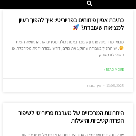
כתיבת אפיון פיתוחים בפריוריטי: איך להפוך רעיון
למציאות שעובדת?
מבוא: מהרעיון לפתרון שעובד באמת כולנו מכירים את התחושה הזאת
: יש תהליך בעבודה שתוקע את כולם, דורש עבודה ידנית מסורבלת או
פשוט לא מספק
READ MORE »
13/05/2025
אין תגובות
היתרונות המרכזיים של מערכת פריוריטי לשיפור
הפרודוקטיביות והיעילות
ייעול תהליכים ואוטומציה אחד היתרונות הבולטים של פריוריטי הוא