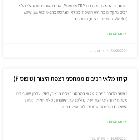
במסגרת הטמעת מערכת Priority ERP, אחת הסוגיות שמנהלי מלאי
רבים נתקלים בה היא הטיפול במלאי שנרכש בתנאי יבוא EXW (Ex
Works). בשיטת רכש זו, הבעלות
READ MORE »
22/08/2024
אין תגובות
קיזוז מלאי רכיבים ממחסני רצפת היצור (טיפוס F)
כאשר מדובר בניהול מלאי במחסני רצפת הייצור, דיוק ועדכון שוטף הם
מפתח לתהליכי ייצור יעילים ולמניעת היווצרות מלאי שלילי. אחת
השאלות הנפוצות שמתקבלות אצלנו היא
READ MORE »
16/08/2024
אין תגובות