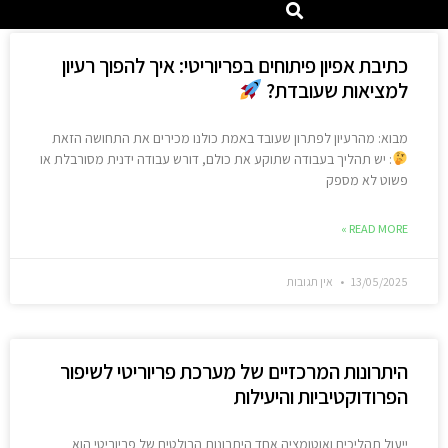
כתיבת אפיון פיתוחים בפריוריטי: איך להפוך רעיון
למציאות שעובדת?
מבוא: מהרעיון לפתרון שעובד באמת כולנו מכירים את התחושה הזאת
: יש תהליך בעבודה שתוקע את כולם, דורש עבודה ידנית מסורבלת או
פשוט לא מספק
READ MORE »
13/05/2025
אין תגובות
היתרונות המרכזיים של מערכת פריוריטי לשיפור
הפרודוקטיביות והיעילות
ייעול תהליכים ואוטומציה אחד היתרונות הבולטים של פריוריטי הוא