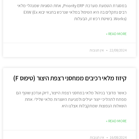
במסגרת הטמעת מערכת Priority ERP, אחת הסוגיות שמנהלי מלאי
רבים נתקלים בה היא הטיפול במלאי שנרכש בתנאי יבוא EXW (Ex
Works). בשיטת רכש זו, הבעלות
READ MORE »
22/08/2024
אין תגובות
קיזוז מלאי רכיבים ממחסני רצפת היצור (טיפוס F)
כאשר מדובר בניהול מלאי במחסני רצפת הייצור, דיוק ועדכון שוטף הם
מפתח לתהליכי ייצור יעילים ולמניעת היווצרות מלאי שלילי. אחת
השאלות הנפוצות שמתקבלות אצלנו היא
READ MORE »
16/08/2024
אין תגובות