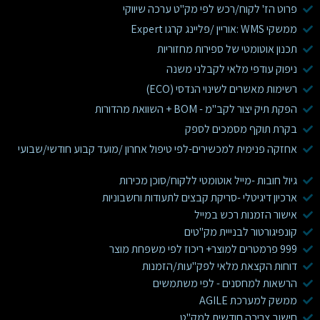
פרוט הז' לקוח/רכש לפי מק"ט ערכה שיווקי
ממשקי WMS :אוריין /פליינג קרגו Expert
תכנון אוטומטי של ספירות מחזוריות
ניפוק עודפי מלאי לקבלני משנה
רשימות מאשרים לשינוי הנדסי (ECO)
הפקת תיק יצור לקב"מ - BOM + השוואת מהדורות
בקרת תוקף מסמכים לספק
אחזקה פנימית למכשירים-לפי טיפול אחרון /מועד קבוע חודשי/שבועי
גיול חובות -מייל אוטומטי ללקוח/סוכן מכירות
ארכיון דיגיטלי -סריקת קבצים לתעודות וחשבוניות
אישור הזמנות רכש במייל
קונפיגורטור לבנייית מק"טים
999 פרמטרים למוצר+ ריכוז לפי משפחת מוצר
דוחות הקצאת מלאי לפק"עות/הזמנות
הרשאות למחסנים - לפי משתמשים
ממשק למערכת AGILE
חישוב צריכה חודשית למק"ט