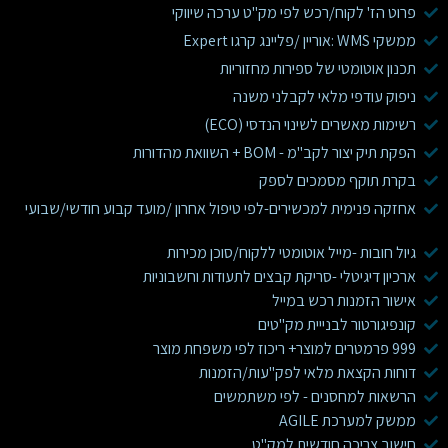
פרוט הז' לקוח/רכש לפי מק"ט ערכה שיווקי
ממשקי WMS :אוריין /פליינג קרגו Expert
תכנון אוטומטי של ספירות מחזוריות
ניפוק עודפי מלאי לקבלני משנה
רשימות מאשרים לשינוי הנדסי (ECO)
הפקת תיק יצור לקב"מ - BOM + השוואת מהדורות
בקרת תוקף מסמכים לספק
אחזקה פנימית למכשירים-לפי טיפול אחרון /מועד קבוע חודשי/שבועי
גיול חובות -מייל אוטומטי ללקוח/סוכן מכירות
ארכיון דיגיטלי -סריקת קבצים לתעודות וחשבוניות
אישור הזמנות רכש במייל
קונפיגורטור לבנייית מק"טים
999 פרמטרים למוצר+ ריכוז לפי משפחת מוצר
דוחות הקצאת מלאי לפק"עות/הזמנות
הרשאות למחסנים - לפי משתמשים
ממשק למערכת AGILE
חישוב צריכה חודשית למק"ט