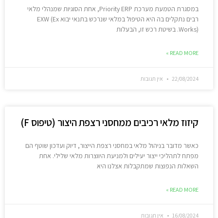
במסגרת הטמעת מערכת Priority ERP, אחת הסוגיות שמנהלי מלאי
רבים נתקלים בה היא הטיפול במלאי שנרכש בתנאי יבוא EXW (Ex
Works). בשיטת רכש זו, הבעלות
READ MORE »
22/08/2024
אין תגובות
קיזוז מלאי רכיבים ממחסני רצפת היצור (טיפוס F)
כאשר מדובר בניהול מלאי במחסני רצפת הייצור, דיוק ועדכון שוטף הם
מפתח לתהליכי ייצור יעילים ולמניעת היווצרות מלאי שלילי. אחת
השאלות הנפוצות שמתקבלות אצלנו היא
READ MORE »
16/08/2024
אין תגובות