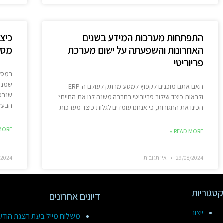
התפתחות מערכות המידע בשנים
כיצ
האחרונות והשפעתה על ישום מערכת
מספק
פריוריטי
שמנהל
האם אתם מוכנים לקפוץ למסע מרתק לעולם ה-ERP
ולראות כיצד שילוב פריוריטי בחברה משנה לנו את החיים?
הבעל
הכינו את החגורות, כי אנחנו עומדים לגלות כיצד מערכות
ORE »
READ MORE »
29/08/2024
אין תגובות
/2024
קטגוריות
דיונים אחרונים
ייצור
משלוח מייל בעת הצגת הוד