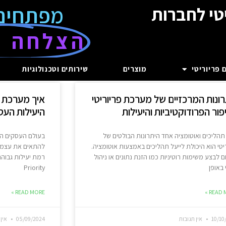
מפתחים
טי לחברות
הצלחה ע
 פריוריטי
מוצרים
שירותים וטכנולוגיות
רונות המרכזיים של מערכת פריוריטי
איך מערכת פ
ור הפרודוקטיביות והיעילות
היעילות הע
 תהליכים ואוטומציה אחד היתרונות הבולטים של
בעולם העסקים המ
יטי הוא היכולת לייעל תהליכים באמצעות אוטומציה.
להתאים את עצמך 
 לבצע משימות רוטיניות כמו הזנת נתונים או ניהול
רמת יעילות גבוה
באופן
Priority
READ MORE »
READ M
10/10
אין תגובות
05/09/2024
אין 