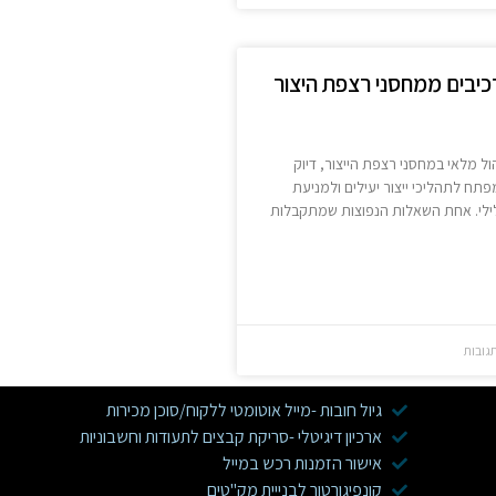
רכיבים ממחסני רצפת היצור
ל מלאי במחסני רצפת הייצור, דיוק
פתח לתהליכי ייצור יעילים ולמניעת
לילי. אחת השאלות הנפוצות שמתקבלות
גובות
גיול חובות -מייל אוטומטי ללקוח/סוכן מכירות
ארכיון דיגיטלי -סריקת קבצים לתעודות וחשבוניות
אישור הזמנות רכש במייל
קונפיגורטור לבנייית מק"טים