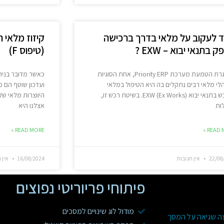
ד לעקוב על מלאי בדרך ברכישה
קיזוז מלאי 
 בתנאי יבוא – EXW ?
(טיפוס F)
במסגרת הטמעת מערכת Priority ERP, אחת הסוגיות
כאשר מדובר בניהו
י מלאי רבים נתקלים בה היא הטיפול במלאי
ועדכון שוטף הם מ
שנרכש בתנאי יבוא EXW (Ex Works). בשיטת רכש זו,
היווצרות מלאי ש
ות
אצלנו היא
READ MORE »
READ M
22/08
אין תגובות
16/08/2024
אין ת
פיתוחי פריוריטי נפוצים
מודול לוג שינויים למסכים
עה שגיאה על המסך