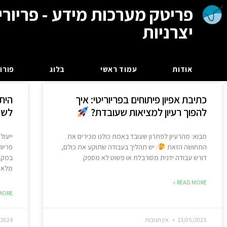
פריטק מערכות מידע - פריורי
יצרניות
אודות
עמוד ראשי
בלוג
פורום
כתיבת אפיון פיתוחים בפריוריטי: איך
הית
להפוך רעיון למציאות שעובדת?
לשיפ
מבוא: מהרעיון לפתרון שעובד באמת כולנו מכירים את
ייעול
התחושה הזאת
: יש תהליך בעבודה שתוקע את כולם,
פריור
דורש עבודה ידנית מסורבלת או פשוט לא מספק
במקום
מלאי 
READ MORE »
ORE »
13/05/2025
אין תגובות
/2024