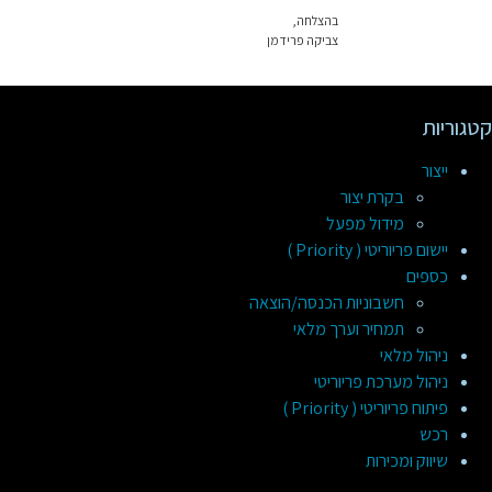
בהצלחה,
צביקה פרידמן
קטגוריות
ייצור
בקרת יצור
מידול מפעל
יישום פריוריטי ( Priority )
כספים
חשבוניות הכנסה/הוצאה
תמחיר וערך מלאי
ניהול מלאי
ניהול מערכת פריוריטי
פיתוח פריוריטי ( Priority )
רכש
שיווק ומכירות