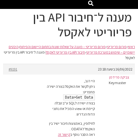
מענה ל־חיבור API בין
פריוריטי לאקסל
ראשי
›
פורום פריוריטי
›
פורום פריוריטי – מענה על שאלות שונות בתחום היישום והפיתוח
›
היבטים
יישומיים – שימוש במערכת פריוריטי
›
חיבור API בין פריוריטי לאקסל
›
מענה ל־חיבור API בין פריוריטי
לאקסל
16/06/2022 בשעה 23:18
#9191
צביקה פרידמן
היי רגב,
Keymaster
ניתן לקשר את האקסל בצורה ישירה
מתפריט:
Data>Get Data
בצורה ישירה לSQL ע"ב טבלה
קיימת או view המכיל את נתוני
הדוח הנדרש.
לחילופין, באמצעות חיבור ישיר בין
האקסל ל ODATA .
ראה הסבר נוסף ב
קישור זה