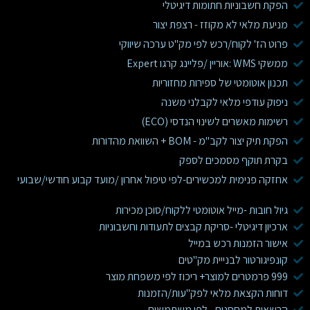
הפקת חשבוניות חתומות דיגיטלי
מניעת מלאי לא מקוזז - רצפת יצור
פרוט הז' לקוח/רכש לפי מק"ט ערכה שיווקי
ממשקי WMS :אוריין /פליינג קרגו Expert
תכנון אוטומטי של ספירות מחזוריות
ניפוק עודפי מלאי לקבלני משנה
רשימות מאשרים לשינוי הנדסי (ECO)
הפקת תיק יצור לקב"מ - BOM + השוואת מהדורות
בקרת תוקף מסמכים לספק
אחזקה פנימית למכשירים-לפי טיפול אחרון /מועד קבוע חודשי/שבועי
גיול חובות -מייל אוטומטי ללקוח/סוכן מכירות
ארכיון דיגיטלי -סריקת קבצים לתעודות וחשבוניות
אישור הזמנות רכש במייל
קונפיגורטור לבנייית מק"טים
999 פרמטרים למוצר+ ריכוז לפי משפחת מוצר
דוחות הקצאת מלאי לפק"עות/הזמנות
הרשאות למחסנים - לפי משתמשים