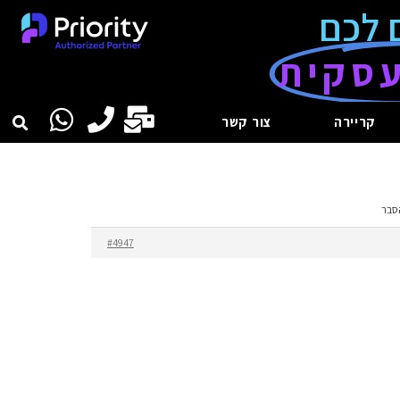
 לכם
סקית
קריירה
צור קשר
סבר
#4947