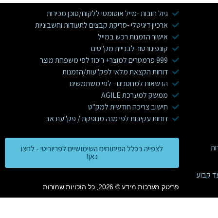
גיול חובות -מייל אוטומטי ללקוח/סוכן מכירות
ארכיון דיגיטלי -סריקת קבצים לתעודות וחשבוניות
אישור הזמנות רכש במייל
קונפיגורטור לבנייית מק"טים
999 פרמטרים למוצר+ ריכוז לפי משפחת מוצר
דוחות הקצאת מלאי לפק"עות/הזמנות
הרשאות למחסנים - לפי משתמשים
ממשק למערכת AGILE
חישוב צריכה חודשית למק"ט
דוחות עקיבות לפי מנה מנופקת / פק"עת אב
לצפייה בכלל הפיתוחים השימושיים לפריוריטי - לחצו
כאן!
ד קבוע
פריטק מערכות מידע © 2026, כל הזכויות שמורות