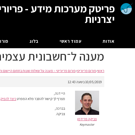
פריטק מערכות מידע - פריורי
יצרניות
אודות
עמוד ראשי
בלוג
פורום
מענה ל־חשבונית עצמי
ראשי
›
פורום פריוריטי
›
פורום פריוריטי – מענה על שאלות שונות בתחום היישום וה
10/05/2019 בשעה 12:43
היי דנה,
מצרף לך קישור להסבר מלא המפרט
כיצד להפיק 
בברכה,
צביקה.
צביקה פרידמן
Keymaster