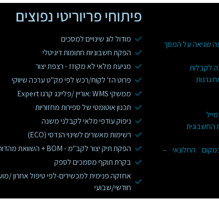
פיתוחי פריוריטי נפוצים
מודול לוג שינויים למסכים
עה שגיאה על המסך
הפקת חשבוניות חתומות דיגיטלי
מניעת מלאי לא מקוזז - רצפת יצור
ה לקבלות
ח גרנות
פרוט הז' לקוח/רכש לפי מק"ט ערכה שיווקי
ממשקי WMS :אוריין /פליינג קרגו Expert
תכנון אוטומטי של ספירות מחזוריות
מייל
ניפוק עודפי מלאי לקבלני משנה
ת החשבונית
רשימות מאשרים לשינוי הנדסי (ECO)
הפקת תיק יצור לקב"מ - BOM + השוואת מהדורות
 בפריוריטי WEB במקום החלונאי –
בקרת תוקף מסמכים לספק
אחזקה פנימית למכשירים-לפי טיפול אחרון /מוע
חודשי/שבועי