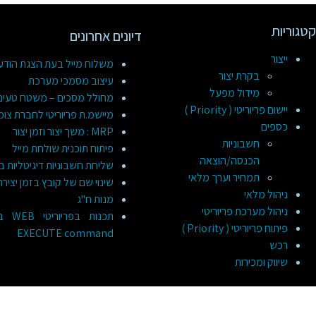
קטגוריות
דיונים אחרונים
ייצור
משלוח מייל בעת הצגת הוד
בקרת יצור
עיצוב מסמכי מערכת
מידול מפעל
מחולל מסכים – משטח טעינ
יישום פריוריטי ( Priority )
מיישמ.ת פריוריטי לחברת צומ
כספים
MRP : משך יצור וזמן יצור
חשבוניות
פיתוח תוכנית שולחת מייל
הכנסה/הוצאה
שליחת חשבוניות דיגיטליות ב
תמחיר וערך מלאי
שינוי שם של קובץ בזמן יציר
ניהול מלאי
מנות ח"ג
ניהול מערכת פריוריטי
תכנות
פיתוח פריוריטי ( Priority )
EXECUTE command
רכש
שיווק ומכירות