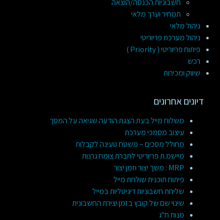
חשבוניות הכנסה/הוצאה
תמחיר וערך מלאי
ניהול מלאי
ניהול מערכת פריוריטי
פיתוח פריוריטי ( Priority )
רכש
שיווק ומכירות
דיונים אחרונים
משלוח מייל בעת הצגת הודעה שגיאה על המסך
עיצוב מסמכי מערכת
מחולל מסכים – משטח טעינה לקבלות
מיישמ.ת פריוריטי לחברת צומח גרנות
MRP : משך יצור וזמן יצור
פיתוח תוכנית שולחת מייל
שליחת חשבוניות דיגיטליות במייל
שינוי שם של קובץ בזמן יצירת החשבונית
מנות ח"ג