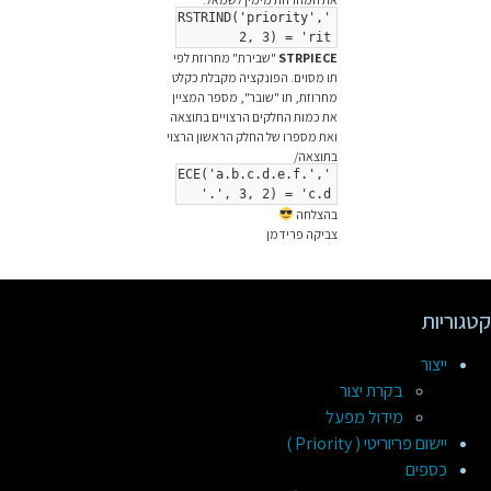
'RSTRIND('priority',
2, 3) = 'rit
STRPIECE
"שבירת" מחרוזת לפי
תו מסוים. הפונקציה מקבלת כקלט
מחרוזת, תו "שובר", מספר המציין
את כמות החלקים הרצויים בתוצאה
ואת מספרו של החלק הראשון הרצוי
בתוצאה/
'STRPIECE('a.b.c.d.e.f.',
'.', 3, 2) = 'c.d
בהצלחה
צביקה פרידמן
קטגוריות
ייצור
בקרת יצור
מידול מפעל
יישום פריוריטי ( Priority )
כספים