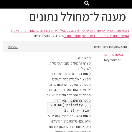
מענה ל־מחולל נתונים
ראשי
›
פורום פריוריטי
›
פורום פריוריטי – מענה על שאלות שונות בתחום היישום והפיתוח
›
אפיון
התאמות תוכנה / פיתוחים בפריוריטי
›
מחולל נתונים
›
מענה ל־מחולל נתונים
06/05/2018 בשעה 16:16
#4557
צביקה פרידמן
היי אורנה ,
Keymaster
מצרף לך מס' פונקציות שיכולות
לסייע לך :
STRIND
– מציאת תת מחרוזת –
הפונציה מקבלת מחרוזת ושני
מספרים. המספר הראשון מייצג
את מקום התו ממנו מתחילה תת
המחרוזת והמספר השני מייצג את
מספר התווים בתת המחרוזת.
'STRIND('priority',
2, 3) = 'rio
RSTRIND
– בדומה ל STRDIND
אלא שRSTRIND מתייחסת לתו
הימני ביותר כתו הראשון וקוראת
את המחרוזת מימין לשמאל.