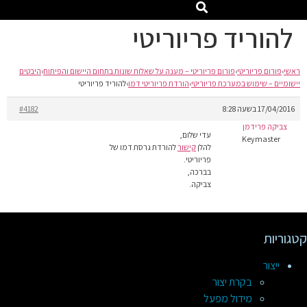
להוריד פריוריטי
ראשי
›
פורום פריוריטי
›
פורום פריוריטי – מענה על שאלות שונות בתחום היישום והפיתוח
›
היבטים
יישומיים – שימוש במערכת פריוריטי
›
הורדת פריוריטי דמו
›
להוריד פריוריטי
17/04/2016 בשעה 8:28
#4182
צביקה פרידמן
עדי שלום,
Keymaster
להלן
קישור
להורדת גרסת דמו של
פריוריטי.
בברכה,
צביקה.
קטגוריות
ייצור
בקרת יצור
מידול מפעל