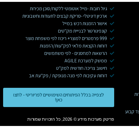
גיול חובות -מייל אוטומטי ללקוח/סוכן מכירות
ארכיון דיגיטלי -סריקת קבצים לתעודות וחשבוניות
אישור הזמנות רכש במייל
קונפיגורטור לבנייית מק"טים
999 פרמטרים למוצר+ ריכוז לפי משפחת מוצר
דוחות הקצאת מלאי לפק"עות/הזמנות
הרשאות למחסנים - לפי משתמשים
ממשק למערכת AGILE
חישוב צריכה חודשית למק"ט
דוחות עקיבות לפי מנה מנופקת / פק"עת אב
לצפייה בכלל הפיתוחים השימושיים לפריוריטי - לחצו
כאן!
ד קבוע
פריטק מערכות מידע © 2026, כל הזכויות שמורות