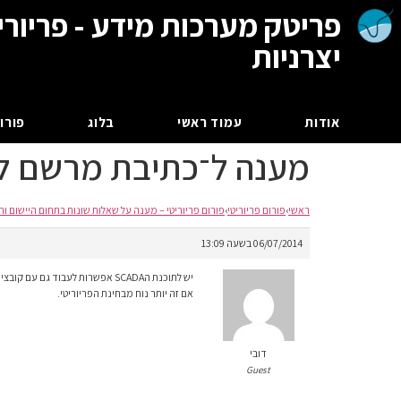
פריטק מערכות מידע - פריורי
יצרניות
אודות
עמוד ראשי
בלוג
פורום
מענה ל־כתיבת מרשם למכ
ראשי
›
פורום פריוריטי
›
פורום פריוריטי – מענה על שאלות שונות בתחום היישום וה
06/07/2014 בשעה 13:09
יש לתוכנת הSCADA אפשרות לעבוד גם עם קובצי XML
אם זה יותר נוח מבחינת הפריוריטי.
דובי
Guest