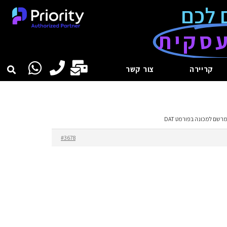
 לכם
סקית
קריירה
צור קשר
שם למכונה בפורמט DAT
#3678