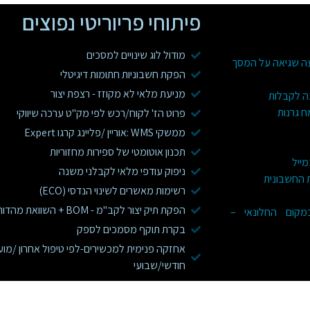
פיתוחי פריוריטי נפוצים
מודול לוג שינויים למסכים
עה שגיאה על המסך
הפקת חשבוניות חתומות דיגיטלי
מניעת מלאי לא מקוזז - רצפת יצור
ה לקבלות
ח גרנות
פרוט הז' לקוח/רכש לפי מק"ט ערכה שיווקי
ממשקי WMS :אוריין /פליינג קרגו Expert
תכנון אוטומטי של ספירות מחזוריות
מייל
ניפוק עודפי מלאי לקבלני משנה
ת החשבונית
רשימות מאשרים לשינוי הנדסי (ECO)
הפקת תיק יצור לקב"מ - BOM + השוואת מהדורות
 בפריוריטי WEB במקום החלונאי –
בקרת תוקף מסמכים לספק
אחזקה פנימית למכשירים-לפי טיפול אחרון /מוע
חודשי/שבועי