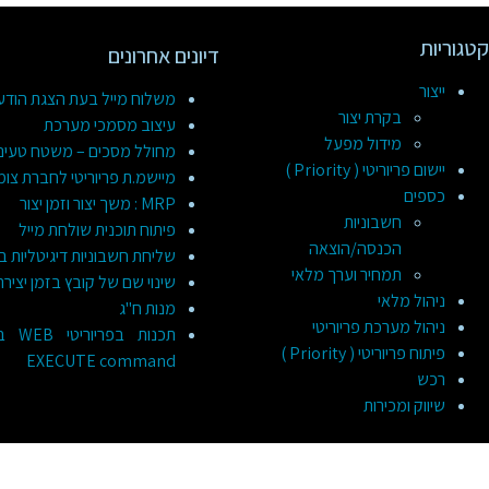
קטגוריות
דיונים אחרונים
ייצור
משלוח מייל בעת הצגת הוד
בקרת יצור
עיצוב מסמכי מערכת
מידול מפעל
מחולל מסכים – משטח טעינ
יישום פריוריטי ( Priority )
מיישמ.ת פריוריטי לחברת צומ
כספים
MRP : משך יצור וזמן יצור
חשבוניות
פיתוח תוכנית שולחת מייל
הכנסה/הוצאה
שליחת חשבוניות דיגיטליות ב
תמחיר וערך מלאי
שינוי שם של קובץ בזמן יציר
ניהול מלאי
מנות ח"ג
ניהול מערכת פריוריטי
תכנות
פיתוח פריוריטי ( Priority )
EXECUTE command
רכש
שיווק ומכירות