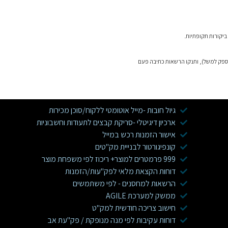
יקורות תקופתיות.
סגרת ניהול התהליכים העסקיים ( BPM ) בדגש על שדות רגישים (בנק ספק למשל), ותנקו הרשאות כתיבה פעם
גיול חובות -מייל אוטומטי ללקוח/סוכן מכירות
ארכיון דיגיטלי -סריקת קבצים לתעודות וחשבוניות
אישור הזמנות רכש במייל
קונפיגורטור לבנייית מק"טים
999 פרמטרים למוצר+ ריכוז לפי משפחת מוצר
דוחות הקצאת מלאי לפק"עות/הזמנות
הרשאות למחסנים - לפי משתמשים
ממשק למערכת AGILE
חישוב צריכה חודשית למק"ט
דוחות עקיבות לפי מנה מנופקת / פק"עת אב