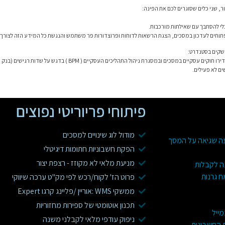
ור, שני כלים שסוגרים לכם את הפינה:
לי להסתבך עם שאילתות מורכבות.
 פתוחים לעדכון במסכים, הצגת הרשאות לדוחות ופרוצדורות פר משתמש והנגשת כל המידע הזה לצורך ב
 שקים בסטנדרט:
תתחקרו את לוג תנועות המלאי ( Audit Trail), הגדירו חוקים עסקיים במסכים ובמ
ם לא פעילים.
פיתוחי פריוריטי נפוצים
מודול לוג שינויים למסכים
עה שגיאה על המסך
הפקת חשבוניות חתומות דיגיטלי
מניעת מלאי לא מקוזז - רצפת יצור
ה לקבלות
ח גרנות
פרוט הז' לקוח/רכש לפי מק"ט ערכה שיווקי
ממשקי WMS :אוריין /פליינג קרגו Expert
תכנון אוטומטי של ספירות מחזוריות
מייל
ניפוק עודפי מלאי לקבלני משנה
ת החשבונית