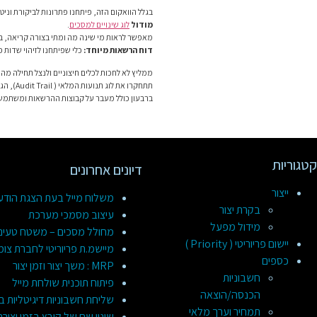
בגלל הוואקום הזה, פיתחנו פתרונות לביקורת וניט
מודול
לוג שינויים למסכים
.
מאפשר לראות מי שינה מה ומתי בצורה קריאה, ב
דוח הרשאות מיוחד:
כלי שפיתחנו לזיהוי שדות
ממליץ לא לחכות לכלים חיצוניים ולנצל תחילה מה
ברבעון כולל מעבר על קבוצות ההרשאות ומשתמשי
קטגוריות
דיונים אחרונים
ייצור
משלוח מייל בעת הצגת הוד
בקרת יצור
עיצוב מסמכי מערכת
מידול מפעל
מחולל מסכים – משטח טעינ
יישום פריוריטי ( Priority )
מיישמ.ת פריוריטי לחברת צומ
כספים
MRP : משך יצור וזמן יצור
חשבוניות
פיתוח תוכנית שולחת מייל
הכנסה/הוצאה
שליחת חשבוניות דיגיטליות ב
תמחיר וערך מלאי
שינוי שם של קובץ בזמן יציר