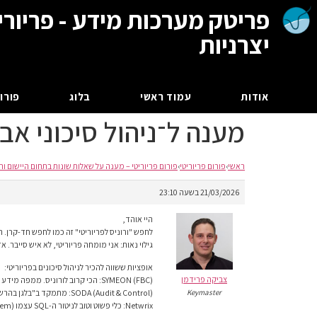
פריטק מערכות מידע - פריורי
יצרניות
אודות
עמוד ראשי
בלוג
פורום
מענה ל־ניהול סיכוני א
ראשי
›
פורום פריוריטי
›
פורום פריוריטי – מענה על שאלות שונות בתחום היישום וה
21/03/2026 בשעה 23:10
היי אוהד,
לחפש "ורוניס לפריוריטי" זה כמו לחפש חד-קרן. הכ
גילוי נאות: אני מומחה פריוריטי, לא איש סייבר. 
אופציות ששווה להכיר לניהול סיכונים בפריוריטי:
צביקה פרידמן
SYMEON (FBC): הכי קרוב לורוניס. ממפה מידע רגיש ב-DB ומנטר גישה.
Keymaster
SODA (Audit & Control): מתמקד ב"בלגן בהרשאות" (SoD). מונע מצב שלמשתמש יש יותר מדי כוח.
Netwrix: כלי פשוט וטוב לניטור ה-SQL עצמו (On-prem).