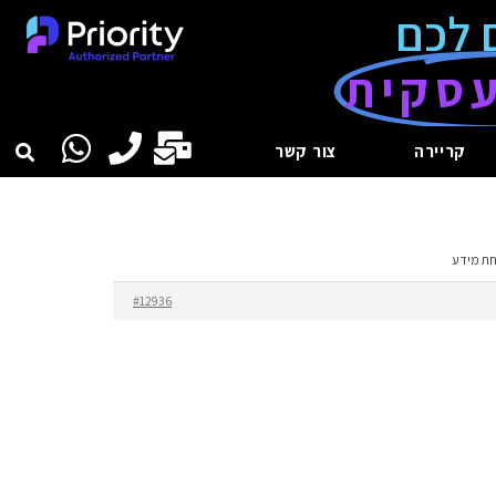
 לכם
סקית
קריירה
צור קשר
חת מידע
#12936