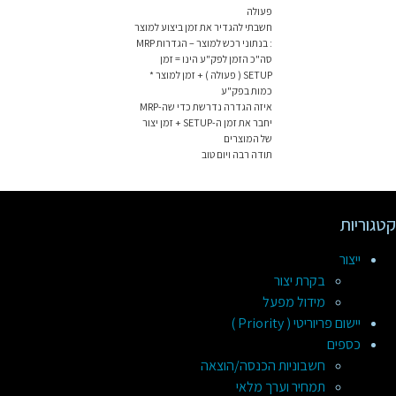
פעולה
חשבתי להגדיר את זמן ביצוע למוצר
: בנתוני רכש למוצר – הגדרות MRP
סה"כ הזמן לפק"ע הינו = זמן
SETUP ( פעולה ) + זמן למוצר *
כמות בפק"ע
איזה הגדרה נדרשת כדי שה-MRP
יחבר את זמן ה-SETUP + זמן יצור
של המוצרים
תודה רבה ויום טוב
קטגוריות
ייצור
בקרת יצור
מידול מפעל
יישום פריוריטי ( Priority )
כספים
חשבוניות הכנסה/הוצאה
תמחיר וערך מלאי