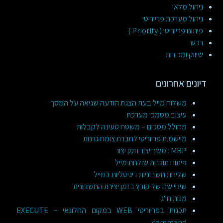
ניהול מלאי
ניהול מערכת פריוריטי
פיתוח פריוריטי ( Priority )
רכש
שיווק ומכירות
דיונים אחרונים
משלוח מייל בעת הצגת הודעה שגיאה על המסך
עיצוב מסמכי מערכת
מחולל מסכים – משטח טעינה לקבלות
מיישמ.ת פריוריטי לחברת צומח גרנות
MRP : משך יצור וזמן יצור
פיתוח תוכנית שולחת מייל
שליחת חשבוניות דיגיטליות במייל
שינוי שם של קובץ בזמן יצירת החשבונית
מנות ח"ג
תכנות בפריוריטי WEB במקום החלונאי – EXECUTE
command