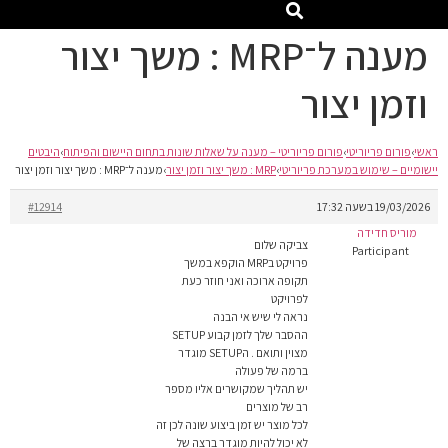
מענה ל־MRP : משך יצור
וזמן יצור
ראשי
›
פורום פריוריטי
›
פורום פריוריטי – מענה על שאלות שונות בתחום היישום והפיתוח
›
היבטים
יישומיים – שימוש במערכת פריוריטי
›
MRP : משך יצור וזמן יצור
›
מענה ל־MRP : משך יצור וזמן יצור
19/03/2026 בשעה 17:32
#12914
מוריס חדידה
צביקה שלום
Participant
פרויקט בMRP הוקפא במשך
תקופה ארוכה ואני חוזר כעת
לפרויקט
נראה לי שיש אי הבנה
ההסבר שלך לזמן קבוע SETUP
מצוין ותואם . הSETUP מוגדר
ברמה של פעולה
יש תהליך שמקושרים אליו מספר
רב של מוצרים
לכל מוצר יש זמן ביצוע שונה לכן זה
לא יכול להיות מוגדר ברצה של