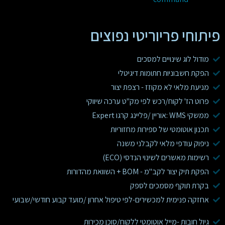
פיתוחי פריוריטי נפוצים
מודול לוג שינויים למסכים
הפקת חשבוניות חתומות דיגיטלי
מניעת מלאי לא מקוזז - רצפת יצור
פרוט הז' לקוח/רכש לפי מק"ט ערכה שיווקי
ממשקי WMS :אוריין /פליינג קרגו Expert
תכנון אוטומטי של ספירות מחזוריות
ניפוק עודפי מלאי לקבלני משנה
רשימות מאשרים לשינוי הנדסי (ECO)
הפקת תיק יצור לקב"מ - BOM + השוואת מהדורות
בקרת תוקף מסמכים לספק
אחזקה פנימית למכשירים-לפי טיפול אחרון /מועד קבוע חודשי/שבועי
גיול חובות -מייל אוטומטי ללקוח/סוכן מכירות