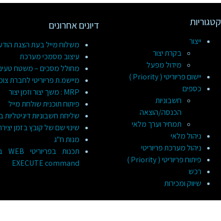
קטגוריות
דיונים אחרונים
ייצור
משלוח מייל בעת הצגת הוד
בקרת יצור
עיצוב מסמכי מערכת
מידול מפעל
מחולל מסכים – משטח טעינ
יישום פריוריטי ( Priority )
מיישמ.ת פריוריטי לחברת צומ
כספים
MRP : משך יצור וזמן יצור
חשבוניות
פיתוח תוכנית שולחת מייל
הכנסה/הוצאה
שליחת חשבוניות דיגיטליות ב
תמחיר וערך מלאי
שינוי שם של קובץ בזמן יציר
ניהול מלאי
מנות ח"ג
ניהול מערכת פריוריטי
תכנות
פיתוח פריוריטי ( Priority )
EXECUTE command
רכש
שיווק ומכירות