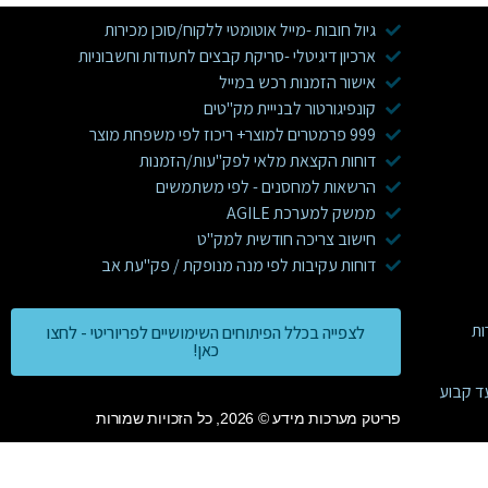
גיול חובות -מייל אוטומטי ללקוח/סוכן מכירות
ארכיון דיגיטלי -סריקת קבצים לתעודות וחשבוניות
אישור הזמנות רכש במייל
קונפיגורטור לבנייית מק"טים
999 פרמטרים למוצר+ ריכוז לפי משפחת מוצר
דוחות הקצאת מלאי לפק"עות/הזמנות
הרשאות למחסנים - לפי משתמשים
ממשק למערכת AGILE
חישוב צריכה חודשית למק"ט
דוחות עקיבות לפי מנה מנופקת / פק"עת אב
לצפייה בכלל הפיתוחים השימושיים לפריוריטי - לחצו
כאן!
ד קבוע
פריטק מערכות מידע © 2026, כל הזכויות שמורות