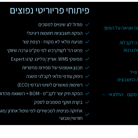
פיתוחי פריוריטי נפוצים
מודול לוג שינויים למסכים
עה שגיאה על המסך
הפקת חשבוניות חתומות דיגיטלי
מניעת מלאי לא מקוזז - רצפת יצור
ה לקבלות
ח גרנות
פרוט הז' לקוח/רכש לפי מק"ט ערכה שיווקי
ממשקי WMS :אוריין /פליינג קרגו Expert
תכנון אוטומטי של ספירות מחזוריות
מייל
ניפוק עודפי מלאי לקבלני משנה
ת החשבונית
רשימות מאשרים לשינוי הנדסי (ECO)
הפקת תיק יצור לקב"מ - BOM + השוואת מהדורות
 בפריוריטי WEB במקום החלונאי –
בקרת תוקף מסמכים לספק
אחזקה פנימית למכשירים-לפי טיפול אחרון /מוע
חודשי/שבועי