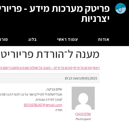
פריטק מערכות מידע - פריורי
יצרניות
אודות
עמוד ראשי
בלוג
פורום
מענה ל־הורדת פריוריטי
ראשי
›
פורום פריוריטי
›
פורום פריוריטי – מענה על שאלות שונות בתחום היישום וה
09/01/2025 בשעה 19:13
שלום צביקה,
תוכל לשלוח לי למייל קישור עדכני להורדת גרסת ה
לצורך למידה עצמית,
S0556781367@gmail.com
תודה
שולמית קורן
Participant