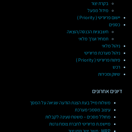
בקרת יצור
מידול מפעל
יישום פריוריטי ( Priority )
כספים
חשבוניות הכנסה/הוצאה
תמחיר וערך מלאי
ניהול מלאי
ניהול מערכת פריוריטי
פיתוח פריוריטי ( Priority )
רכש
שיווק ומכירות
דיונים אחרונים
משלוח מייל בעת הצגת הודעה שגיאה על המסך
עיצוב מסמכי מערכת
מחולל מסכים – משטח טעינה לקבלות
מיישמ.ת פריוריטי לחברת צומח גרנות
MRP : משך יצור וזמן יצור