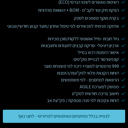
רשימות מאשרים לשינוי הנדסי (ECO)
הפקת תיק יצור לקב"מ - BOM + השוואת מהדורות
בקרת תוקף מסמכים לספק
אחזקה פנימית למכשירים-לפי טיפול אחרון /מועד קבוע חודשי/שבועי
גיול חובות -מייל אוטומטי ללקוח/סוכן מכירות
ארכיון דיגיטלי -סריקת קבצים לתעודות וחשבוניות
אישור הזמנות רכש במייל
קונפיגורטור לבנייית מק"טים
999 פרמטרים למוצר+ ריכוז לפי משפחת מוצר
דוחות הקצאת מלאי לפק"עות/הזמנות
הרשאות למחסנים - לפי משתמשים
ממשק למערכת AGILE
חישוב צריכה חודשית למק"ט
דוחות עקיבות לפי מנה מנופקת / פק"עת אב
לצפייה בכלל הפיתוחים השימושיים לפריוריטי - לחצו כאן!