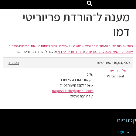
מענה ל־הורדת פריוריטי
דמו
ראשי
›
פורום פריוריטי
›
פורום פריוריטי – מענה על שאלות שונות בתחום היישום והפיתוח
›
היבטים
יישומיים – שימוש במערכת פריוריטי
›
הורדת פריוריטי דמו
›
מענה ל־הורדת פריוריטי דמו
10/04/2024 בשעה 16:48
#12673
אליהו פריימן
שלום
Participant
הקישור להורדה לא עובד
אשמח לקבל קישור למייל
nagoshieishe@gmail.com
תודה רבה מראש
קטגוריות
ייצור