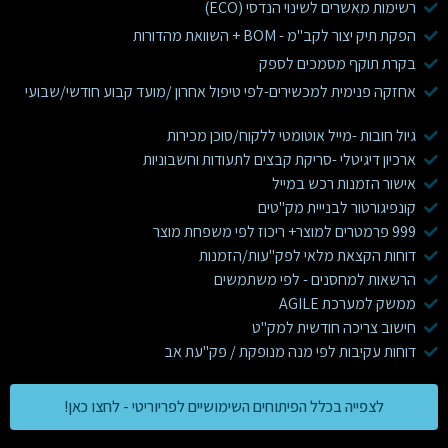
רשימות מאשרים לשינוי הנדסי (ECO)
הפקת תיק יצור לקב"מ - BOM + השוואת מהדורות
בקרת תוקף מסמכים לספק
אחזקה פנימית למכשירים-לפי טיפול אחרון /מועד קבוע חודשי/שבועי
גיול חובות -מייל אוטומטי ללקוח/סוכן מכירות
ארכיון דיגיטלי -סריקת קבצים לתעודות וחשבוניות
אישור הזמנות רכש במייל
קונפיגורטור לבנייית מק"טים
999 פרמטרים למוצר+ ריכוז לפי משפחת מוצר
דוחות הקצאת מלאי לפק"עות/הזמנות
הרשאות למחסנים - לפי משתמשים
ממשק למערכת AGILE
חישוב צריכה חודשית למק"ט
דוחות עקיבות לפי מנה מנופקת / פק"עת אב
לצפייה בכלל הפיתוחים השימושיים לפריוריטי - לחצו כאן!