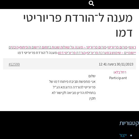
מענה ל־הורדת פריוריטי
דמו
ראשי
›
פורום פריוריטי
›
פורום פריוריטי – מענה על שאלות שונות בתחום היישום והפיתוח
›
היבטים
יישומיים – שימוש במערכת פריוריטי
›
הורדת פריוריטי דמו
›
מענה ל־הורדת פריוריטי דמו
30/11/2023 בשעה 12:41
#12599
רחל בלאו
שלום
Participant
אני מחפשת סביבת פיתוח דמו של
פריוריטי להורדה הדוגמא הנ"ל
בתחילת הדיון מביאה לקישור לא
תקין
קטגוריות
ייצור