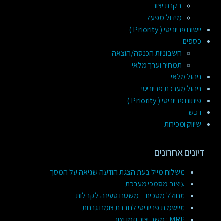
בקרת יצור
מידול מפעל
יישום פריוריטי ( Priority )
כספים
חשבוניות הכנסה/הוצאה
תמחיר וערך מלאי
ניהול מלאי
ניהול מערכת פריוריטי
פיתוח פריוריטי ( Priority )
רכש
שיווק ומכירות
דיונים אחרונים
משלוח מייל בעת הצגת הודעה שגיאה על המסך
עיצוב מסמכי מערכת
מחולל מסכים – משטח טעינה לקבלות
מיישמ.ת פריוריטי לחברת צומח גרנות
MRP : משך יצור וזמן יצור