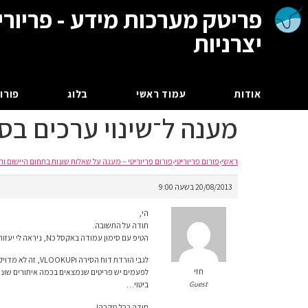
פריטק מערכות מידע - פריורי
יצרניות
אודות
עמוד ראשי
בלוג
פורום
מענה ל־שינוי ערכים ב
ראשי
›
פורום פריוריטי
›
פורום פריוריטי – מענה על שאלות שונות בתחום היישום וה
20/08/2013 בשעה 9:00
הי,
תודה על התשובה.
הטיפ עם סימון עמודה באקסל כN, ניראה לי יעזור לי בעתיד.
לגבי הורדת דוח הסירה וVLOOKUP, זה לא מדויק.
חזי
Guest
ביטוי…
תודה בכל מקרה!