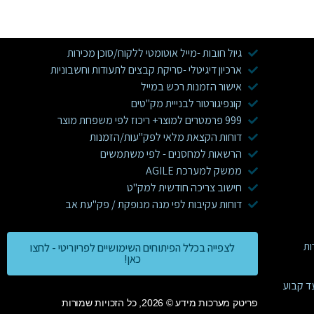
גיול חובות -מייל אוטומטי ללקוח/סוכן מכירות
ארכיון דיגיטלי -סריקת קבצים לתעודות וחשבוניות
אישור הזמנות רכש במייל
קונפיגורטור לבנייית מק"טים
999 פרמטרים למוצר+ ריכוז לפי משפחת מוצר
דוחות הקצאת מלאי לפק"עות/הזמנות
הרשאות למחסנים - לפי משתמשים
ממשק למערכת AGILE
חישוב צריכה חודשית למק"ט
דוחות עקיבות לפי מנה מנופקת / פק"עת אב
לצפייה בכלל הפיתוחים השימושיים לפריוריטי - לחצו
כאן!
ד קבוע
פריטק מערכות מידע © 2026, כל הזכויות שמורות