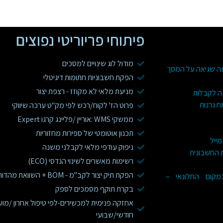
פיתוחי פריוריטי נפוצים
מודול לוג שינויים למסכים
עה שגיאה על המסך
הפקת חשבוניות חתומות דיגיטלי
מניעת מלאי לא מקוזז - רצפת יצור
ה לקבלות
ח גרנות
פרוט הז' לקוח/רכש לפי מק"ט ערכה שיווקי
ממשקי WMS :אוריין /פליינג קרגו Expert
תכנון אוטומטי של ספירות מחזוריות
מייל
ניפוק עודפי מלאי לקבלני משנה
ת החשבונית
רשימות מאשרים לשינוי הנדסי (ECO)
הפקת תיק יצור לקב"מ - BOM + השוואת מהדורות
 בפריוריטי WEB במקום החלונאי –
בקרת תוקף מסמכים לספק
אחזקה פנימית למכשירים-לפי טיפול אחרון /מוע
חודשי/שבועי