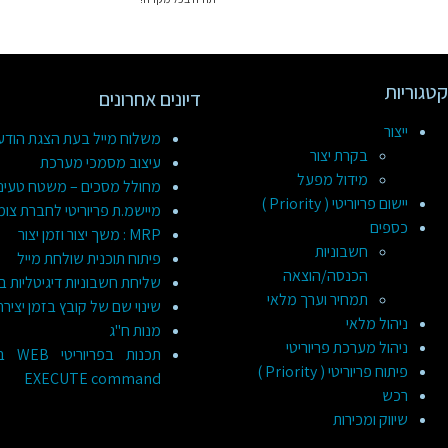
קטגוריות
דיונים אחרונים
ייצור
משלוח מייל בעת הצגת הוד
בקרת יצור
עיצוב מסמכי מערכת
מידול מפעל
מחולל מסכים – משטח טעינ
יישום פריוריטי ( Priority )
מיישמ.ת פריוריטי לחברת צומ
כספים
MRP : משך יצור וזמן יצור
חשבוניות
פיתוח תוכנית שולחת מייל
הכנסה/הוצאה
שליחת חשבוניות דיגיטליות ב
תמחיר וערך מלאי
שינוי שם של קובץ בזמן יציר
ניהול מלאי
מנות ח"ג
ניהול מערכת פריוריטי
תכנות
פיתוח פריוריטי ( Priority )
EXECUTE command
רכש
שיווק ומכירות