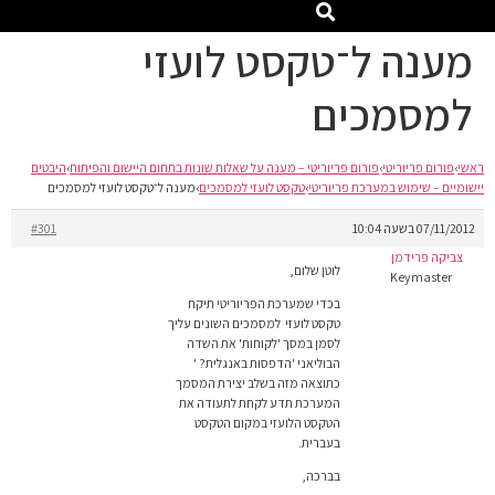
מענה ל־טקסט לועזי
למסמכים
ראשי
›
פורום פריוריטי
›
פורום פריוריטי – מענה על שאלות שונות בתחום היישום והפיתוח
›
היבטים
יישומיים – שימוש במערכת פריוריטי
›
טקסט לועזי למסמכים
›
מענה ל־טקסט לועזי למסמכים
07/11/2012 בשעה 10:04
#301
צביקה פרידמן
לוטן שלום,
Keymaster
בכדי שמערכת הפריוריטי תיקח
טקסט לועזי למסמכים השונים עליך
לסמן במסך 'לקוחות' את השדה
הבוליאני 'הדפסות באנגלית? '
כתוצאה מזה בשלב יצירת המסמך
המערכת תדע לקחת לתעודה את
הטקסט הלועזי במקום הטקסט
בעברית.
בברכה,