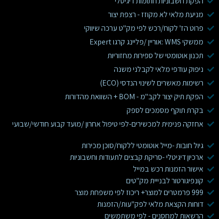
הפקת חשבוניות חתומות דיגיטלי
מניעת מלאי לא מקוזז - רצפת יצור
פרוט הז' לקוח/רכש לפי מק"ט ערכה שיווקי
ממשקי WMS :אוריין /פליינג קרגו Expert
תכנון אוטומטי של ספירות מחזוריות
ניפוק עודפי מלאי לקבלני משנה
רשימות מאשרים לשינוי הנדסי (ECO)
הפקת תיק יצור לקב"מ - BOM + השוואת מהדורות
בקרת תוקף מסמכים לספק
אחזקה פנימית למכשירים-לפי טיפול אחרון /מועד קבוע חודשי/שבועי
גיול חובות -מייל אוטומטי ללקוח/סוכן מכירות
ארכיון דיגיטלי -סריקת קבצים לתעודות וחשבוניות
אישור הזמנות רכש במייל
קונפיגורטור לבנייית מק"טים
999 פרמטרים למוצר+ ריכוז לפי משפחת מוצר
דוחות הקצאת מלאי לפק"עות/הזמנות
הרשאות למחסנים - לפי משתמשים