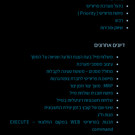
ניהול מערכת פריוריטי
פיתוח פריוריטי ( Priority )
רכש
שיווק ומכירות
דיונים אחרונים
משלוח מייל בעת הצגת הודעה שגיאה על המסך
עיצוב מסמכי מערכת
מחולל מסכים – משטח טעינה לקבלות
מיישמ.ת פריוריטי לחברת צומח גרנות
MRP : משך יצור וזמן יצור
פיתוח תוכנית שולחת מייל
שליחת חשבוניות דיגיטליות במייל
שינוי שם של קובץ בזמן יצירת החשבונית
מנות ח"ג
תכנות בפריוריטי WEB במקום החלונאי – EXECUTE
command