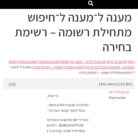
מענה ל־מענה ל־חיפוש
מתחילת רשומה – רשימת
בחירה
ראשי
›
פורום פריוריטי
›
פורום פריוריטי – מענה על שאלות שונות בתחום היישום והפיתוח
›
היבטים
יישומיים – שימוש במערכת פריוריטי
›
חיפוש מתחילת רשומה – רשימת בחירה
›
מענה ל־מענה
ל־חיפוש מתחילת רשומה – רשימת בחירה
12/12/2012 בשעה 14:01
#390
צביקה פרידמן
היי ענת,
Keymaster
יש לבעיה שהצגת פתרון פשוט ,
כנסי למסך 'קבועי מערכת' :
והגדירי שם את קבוע המערכת
SEARCHOPTION – חיפוש
מתחילת רשומה עם הערך 1