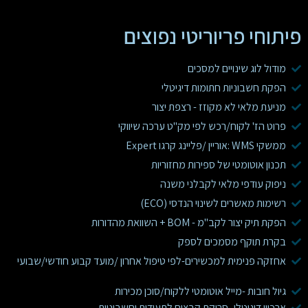
פיתוחי פריוריטי נפוצים
מודול לוג שינויים למסכים
הפקת חשבוניות חתומות דיגיטלי
מניעת מלאי לא מקוזז - רצפת יצור
פרוט הז' לקוח/רכש לפי מק"ט ערכה שיווקי
ממשקי WMS :אוריין /פליינג קרגו Expert
תכנון אוטומטי של ספירות מחזוריות
ניפוק עודפי מלאי לקבלני משנה
רשימות מאשרים לשינוי הנדסי (ECO)
הפקת תיק יצור לקב"מ - BOM + השוואת מהדורות
בקרת תוקף מסמכים לספק
אחזקה פנימית למכשירים-לפי טיפול אחרון /מועד קבוע חודשי/שבועי
גיול חובות -מייל אוטומטי ללקוח/סוכן מכירות
ארכיון דיגיטלי -סריקת קבצים לתעודות וחשבוניות