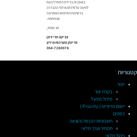
באופן זה ברירת המחדל בעת
לחיצה על F6 תהא לפי ההגדרה
ברשימת החיפוש האחרונה
שנפתחה.
חג שמח,
צביקה פרידמן
פריטק מערכות מידע
054-7280078
קטגוריות
ייצור
בקרת יצור
מידול מפעל
יישום פריוריטי ( Priority )
כספים
חשבוניות הכנסה/הוצאה
תמחיר וערך מלאי
ניהול מלאי