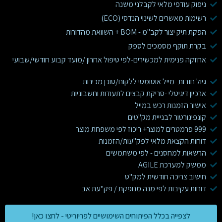
ניפוק עודפי מלאי לקבלני משנה
רשימות מאשרים לשינוי הנדסי (ECO)
הפקת תיק יצור לקב"מ - BOM + השוואת מהדורות
בקרת תוקף מסמכים לספק
אחזקה פנימית למכשירים-לפי טיפול אחרון /מועד קבוע חודשי/שבועי
גיול חובות -מייל אוטומטי ללקוח/סוכן מכירות
ארכיון דיגיטלי -סריקת קבצים לתעודות וחשבוניות
אישור הזמנות רכש במייל
קונפיגורטור לבנייית מק"טים
999 פרמטרים למוצר+ ריכוז לפי משפחת מוצר
דוחות הקצאת מלאי לפק"עות/הזמנות
הרשאות למחסנים - לפי משתמשים
ממשק למערכת AGILE
חישוב צריכה חודשית למק"ט
דוחות עקיבות לפי מנה מנופקת / פק"עת אב
לצפייה בכלל הפיתוחים השימושיים לפריוריטי - לחצו כאן!