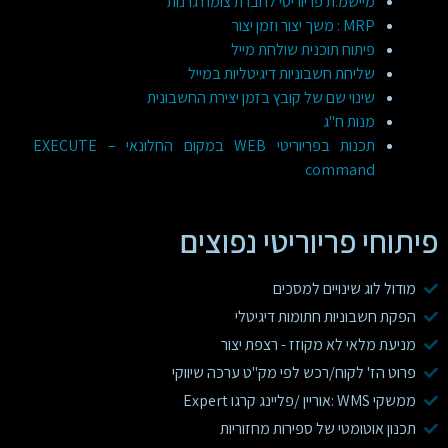
מיישמ.ת פריוריטי לחברת צומח גרנות
MRP : משך יצור וזמן יצור
פיתוח תוכנית שולחת מייל
שליחת חשבוניות דיגיטליות במייל
שינוי שם של קובץ בזמן יצירת החשבונית
מנות ח"ג
תכנות בפריוריטי WEB במקום החלונאי – EXECUTE
command
פיתוחי פריוריטי נפוצים
מודול לוג שינויים למסכים
הפקת חשבוניות חתומות דיגיטלי
מניעת מלאי לא מקוזז - רצפת יצור
פרוט הז' לקוח/רכש לפי מק"ט ערכה שיווקי
ממשקי WMS :אוריין /פליינג קרגו Expert
תכנון אוטומטי של ספירות מחזוריות