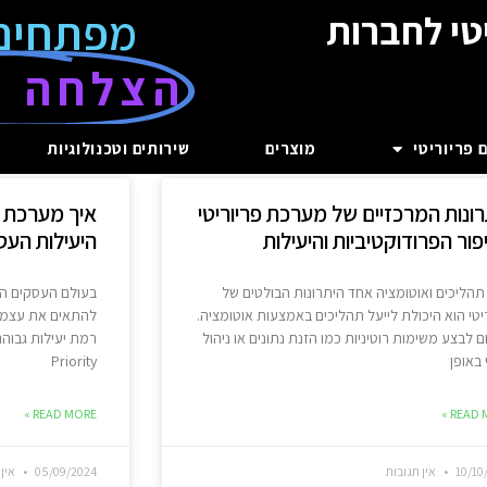
מפתחים
טי לחברות
הצלחה ע
 פריוריטי
מוצרים
שירותים וטכנולוגיות
רונות המרכזיים של מערכת פריוריטי
איך מערכת פ
ור הפרודוקטיביות והיעילות
היעילות הע
 תהליכים ואוטומציה אחד היתרונות הבולטים של
בעולם העסקים המ
יטי הוא היכולת לייעל תהליכים באמצעות אוטומציה.
להתאים את עצמך 
 לבצע משימות רוטיניות כמו הזנת נתונים או ניהול
רמת יעילות גבוה
באופן
Priority
READ MORE »
READ M
10/10
אין תגובות
05/09/2024
אין 