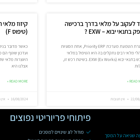
ד לעקוב על מלאי בדרך ברכישה
קיזוז מלאי 
 בתנאי יבוא – EXW ?
(טיפוס F)
במסגרת הטמעת מערכת Priority ERP, אחת הסוגיות
כאשר מדובר בניהו
י מלאי רבים נתקלים בה היא הטיפול במלאי
ועדכון שוטף הם מ
שנרכש בתנאי יבוא EXW (Ex Works). בשיטת רכש זו,
היווצרות מלאי ש
ות
אצלנו היא
READ MORE »
READ M
22/08
אין תגובות
16/08/2024
אין ת
פיתוחי פריוריטי נפוצים
מודול לוג שינויים למסכים
עה שגיאה על המסך