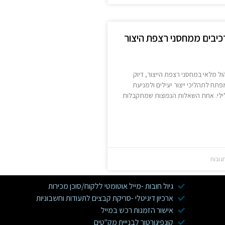
רכיבים ממחסני רצפת היצור
ל מלאי במחסני רצפת הייצור, דיוק
פתח לתהליכי ייצור יעילים ולמניעת
לילי. אחת השאלות הנפוצות שמתקבלות
גובות
גיול חובות -מייל אוטומטי ללקוח/סוכן מכירות
ארכיון דיגיטלי -סריקת קבצים לתעודות וחשבוניות
אישור הזמנות רכש במייל
קונפיגורטור לבנייית מק"טים