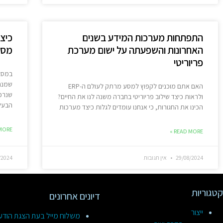
התפתחות מערכות המידע בשנים
כיצ
האחרונות והשפעתה על ישום מערכת
מספק
פריוריטי
שמנהל
האם אתם מוכנים לקפוץ למסע מרתק לעולם ה-ERP
ולראות כיצד שילוב פריוריטי בחברה משנה לנו את החיים?
הבעל
הכינו את החגורות, כי אנחנו עומדים לגלות כיצד מערכות
ORE »
READ MORE »
29/08/2024
אין תגובות
/2024
קטגוריות
דיונים אחרונים
ייצור
משלוח מייל בעת הצגת הוד