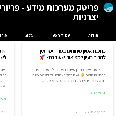
פריטק מערכות מידע - פריורי
יצרניות
אודות
עמוד ראשי
בלוג
פורום
כתיבת אפיון פיתוחים בפריוריטי: איך
הית
להפוך רעיון למציאות שעובדת?
לשיפ
מבוא: מהרעיון לפתרון שעובד באמת כולנו מכירים את
ייעול
התחושה הזאת
: יש תהליך בעבודה שתוקע את כולם,
פריור
דורש עבודה ידנית מסורבלת או פשוט לא מספק
במקום
מלאי 
READ MORE »
ORE »
13/05/2025
אין תגובות
/2024