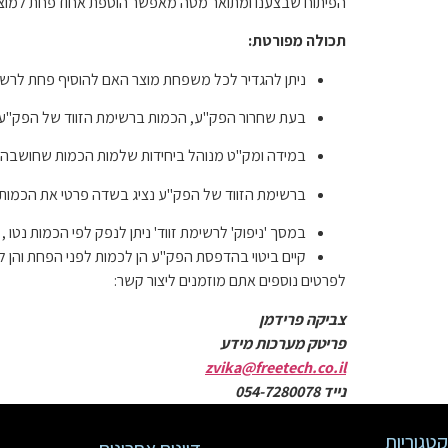
הפיתוח שבצענו ומתואר מטה מאפשר הוספת אחוז פחת למוצר
תכולה מפורטת:
ניתן להגדיר לכל משפחת מוצר האם להוסיף פחת לרש
בעת שחרור הפק"ע, הכמות ברשימת הזווד של הפק"ע 
במידה ומק"ט מנוהל ביחידות שלמות הכמות שחושבה 
ברשימת הזווד של הפק"ע נציג בשדה פרטי את הכמות
במסך 'ניפוק' לרשימת זווד' ניתן לנפק לפי הכמות נט
קיים ביטוי בהדפסת הפק"ע הן לכמות לפני הפחת והן
לפרטים נוספים אתם מוזמנים ליצור קשר:
צביקה פרידמן
פריטק מערכות מידע
zvika@freetech.co.il
נייד 054-7280078
קטגוריות