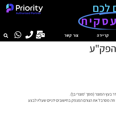
 לכם
סקית
קריירה
צור קשר
הפק"ע
בעץ המוצר (מסך 'מוצרי בן').
ד וזה מסרבל את הגורם המנפק בחישובים ידניים שעליו לבצע