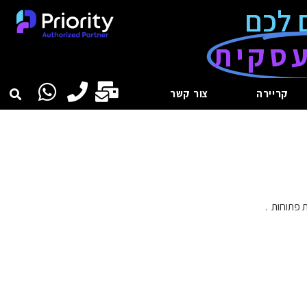
 לכם
סקית
קריירה
צור קשר
 פתוחות .