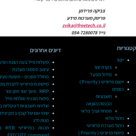
צביקה פרידמן
פריטק מערכות מידע
zvika@freetech.co.il
נייד 054-7280078
קטגוריות
דיונים אחרונים
ייצור
משלוח מייל בעת הצגת הוד
בקרת יצור
עיצוב מסמכי מערכת
מידול מפעל
מחולל מסכים – משטח טעינ
יישום פריוריטי ( Priority )
מיישמ.ת פריוריטי לחברת צומ
כספים
MRP : משך יצור וזמן יצור
חשבוניות
פיתוח תוכנית שולחת מייל
הכנסה/הוצאה
שליחת חשבוניות דיגיטליות ב
תמחיר וערך מלאי
שינוי שם של קובץ בזמן יציר
ניהול מלאי
מנות ח"ג
ניהול מערכת פריוריטי
תכנות
פיתוח פריוריטי ( Priority )
EXECUTE command