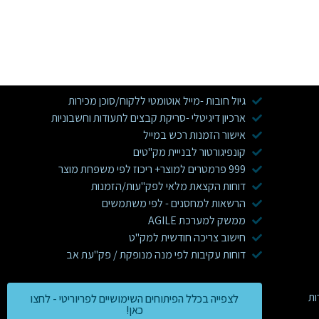
גיול חובות -מייל אוטומטי ללקוח/סוכן מכירות
ארכיון דיגיטלי -סריקת קבצים לתעודות וחשבוניות
אישור הזמנות רכש במייל
קונפיגורטור לבנייית מק"טים
999 פרמטרים למוצר+ ריכוז לפי משפחת מוצר
דוחות הקצאת מלאי לפק"עות/הזמנות
הרשאות למחסנים - לפי משתמשים
ממשק למערכת AGILE
חישוב צריכה חודשית למק"ט
דוחות עקיבות לפי מנה מנופקת / פק"עת אב
לצפייה בכלל הפיתוחים השימושיים לפריוריטי - לחצו
כאן!