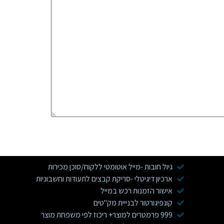
גיול חובות -מייל אוטומטי ללקוח/סוכן מכירות
ארכיון דיגיטלי -סריקת קבצים לתעודות וחשבוניות
אישור הזמנות רכש במייל
קונפיגורטור לבנייית מק"טים
999 פרמטרים למוצר+ ריכוז לפי משפחת מוצר