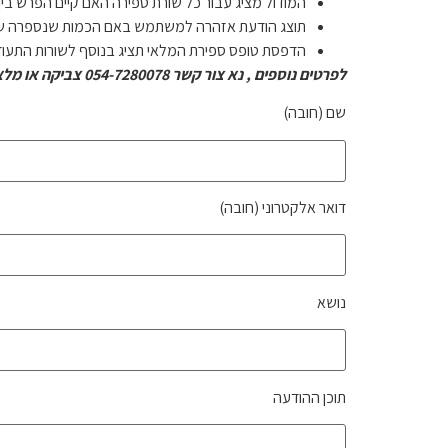
המודול מציג עבור כל שורת ספירה האם קיים הפרש בי
תוצג הודעת אזהרה למשתמש באם הכמות שנספרה שו
הדפסת טופס ספירת המלאי תציג בנוסף לשורות התעוד
לפרטים נוספים , נא צור קשר 054-7280078 צביקה או מלא את הטופס מטה ונחזור אליך:
שם (חובה)
דואר אלקטרוני (חובה)
נושא
תוכן ההודעה