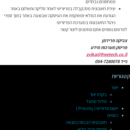
ממחסנים נבחרים.
יצירת חשבונית מס/קבלה בפריוריטי לאחר סליקה ותשלום באתר
הגורעת את המלאי ומשקפת את העיסקה שבוצעה באתר בתוך ספרי
ניהול החשבונות במערכת הפריוריטי.
לפרטים נוספים אתם מוזמנים ליצור קשר:
צביקה פרידמן
פריטק מערכות מידע
zvika@freetech.co.il
נייד 054-7280078
קטגוריות
ייצור
בקרת יצור
מידול מפעל
יישום פריוריטי ( Priority )
כספים
חשבוניות הכנסה/הוצאה
תמחיר וערך מלאי