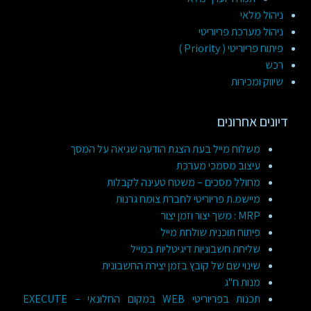
ניהול מלאי
ניהול מערכת פריוריטי
פיתוח פריוריטי ( Priority )
רכש
שיווק ומכירות
דיונים אחרונים
משלוח מייל בעת הצגת הודעה שגיאה על המסך
עיצוב מסמכי מערכת
מחולל מסכים – משטח טעינה לקבלות
מיישמ.ת פריוריטי לחברת צומח גרנות
MRP : משך יצור וזמן יצור
פיתוח תוכנית שולחת מייל
שליחת חשבוניות דיגיטליות במייל
שינוי שם של קובץ בזמן יצירת החשבונית
מנות ח"ג
תכנות בפריוריטי WEB במקום החלונאי – EXECUTE