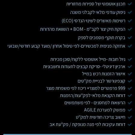
תכנון אוטומטי של ספירות מחזוריות
ניפוק עודפי מלאי לקבלני משנה
רשימות מאשרים לשינוי הנדסי (ECO)
הפקת תיק יצור לקב"מ - BOM + השוואת מהדורות
בקרת תוקף מסמכים לספק
אחזקה פנימית למכשירים-לפי טיפול אחרון /מועד קבוע חודשי/שבועי
גיול חובות -מייל אוטומטי ללקוח/סוכן מכירות
ארכיון דיגיטלי -סריקת קבצים לתעודות וחשבוניות
אישור הזמנות רכש במייל
קונפיגורטור לבנייית מק"טים
999 פרמטרים למוצר+ ריכוז לפי משפחת מוצר
דוחות הקצאת מלאי לפק"עות/הזמנות
הרשאות למחסנים - לפי משתמשים
ממשק למערכת AGILE
חישוב צריכה חודשית למק"ט
דוחות עקיבות לפי מנה מנופקת / פק"עת אב