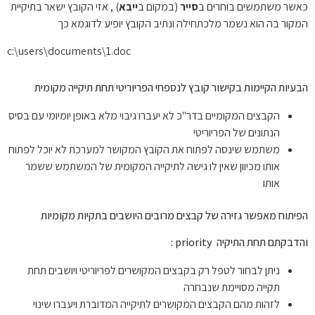
כאשר משתמשים בוחרים ב
סייר
(במקום ב
ייבא
) , אזי הקובץ ישאר בתיקיית
המקור בה הוא נשמר מלכתחילה ונתיב הקובץ יופיע לדוגמא כך
c:\users\documents\1.doc
הבעיות הקיימות בקישור קובץ לנספחי הפריוריטי תחת תיקייה מקומית
הקבצים המקומיים בדר"כ לא יעברו גיבוי מלא באופן יומיומי עם בסיס
הנתונים של הפריוריטי
משתמש שינסה לפתוח את הקובץ המקושר למערכת לא יוכל לפתוח
אותו מכיוון שאין לו גישה לתיקייה המקומית של המשתמש ששמר
אותו
הפיתוח מאפשר גזירה של קבצים מרובים היושבים בתקיות מקומיות
והדבקתם תחת התיקיה priority :
ניתן לבחור לטפל רק בקבצים המקושרים לפריוריטי ויושבים תחת
תקייה מסויימת שנבחרה
לזהות מהם הקבצים המקושרים לתיקייה המדוברת ויעברו שינוי