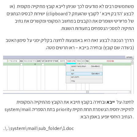
משתמשים רבים לא מודעים לכך שניתן לייבא קובץ מתיקייה מקומית (או
לבצע 'הדבק וייבא ' לקובץ שהועתק ל clipboard) ישירות לבסיס הנתונים
של פריוריטי ושומרים את הקבצים במחשב המקומי ומקשרים את נתיב
התיקיה למסכי הנספחים בתעודות השונות.
הדרך הנכונה לבצע זאת היא באמצעות לחיצה בקליק ימני על סימון האטב
(בשדה שם קובץ) ובחירה בייבא – ראו תרשים מטה.
לחיצה על
ייבא
ובחירה בקובץ תייבא את הקובץ מהתיקייה המקומית
לתיקייה יחסית הנשמרת תחת תקיית priority בתת הספריה system/mail
. הנתיב היחסי יופיע באופן הבא:
..\..\system\mail\sub_folder\1.doc