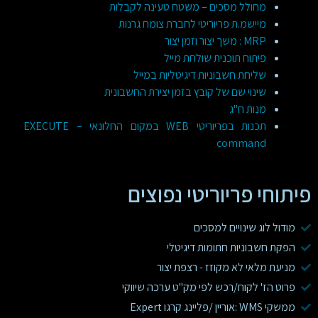
מחולל מסכים – משטח טעינה לקבלות
מיישמ.ת פריוריטי לחברת צומח גרנות
MRP : משך יצור וזמן יצור
פיתוח תוכנית שולחת מייל
שליחת חשבוניות דיגיטליות במייל
שינוי שם של קובץ בזמן יצירת החשבונית
מנות ח"ג
תכנות בפריוריטי WEB במקום החלונאי – EXECUTE
command
פיתוחי פריוריטי נפוצים
מודול לוג שינויים למסכים
הפקת חשבוניות חתומות דיגיטלי
מניעת מלאי לא מקוזז - רצפת יצור
פרוט הז' לקוח/רכש לפי מק"ט ערכה שיווקי
ממשקי WMS :אוריין /פליינג קרגו Expert