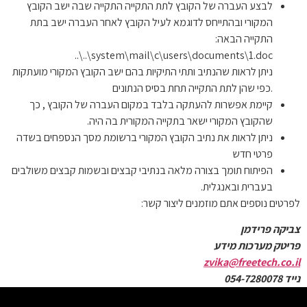
לבצע העברה של הקובץ לתת התקייה התקייה שבה ישב הקובץ
המקורי ובהתייחס לדוגמא לעיל הקובץ לאחר העברה ישב בתת
התקייה הבאה:
..\..\system\mail\c\users\documents\1.doc
ניתן לראות שהנתיב ותתי התיקיות בהם ישב הקובץ המקורי מועתקות
כפי שהן לתת התקייה תחת בסיס הנתונים.
קיימת אפשרות להעתקה בלבד במקום העברה של הקובץ , כך
שהקובץ המקורי ישאר בתקייה המקורית בה היה.
ניתן לראות את נתיב הקובץ המקורי ברשומת מסך הנספחים בשדה
פרטי חדש
הפיתוח תומך בצורה מלאה בנתיבי קבצים ובשמות קבצים משולבים
בעברית ובאנגלית.
לפרטים נוספים אתם מוזמנים ליצור קשר:
צביקה פרידמן
פריטק מערכות מידע
zvika@freetech.co.il
נייד 054-7280078