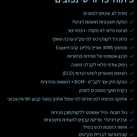
מודול לוג שינויים למסכים
הפקת חשבוניות חתומות דיגיטלי
מניעת מלאי לא מקוזז - רצפת יצור
פרוט הז' לקוח/רכש לפי מק"ט ערכה שיווקי
ממשקי WMS :אוריין /פליינג קרגו Expert
תכנון אוטומטי של ספירות מחזוריות
ניפוק עודפי מלאי לקבלני משנה
רשימות מאשרים לשינוי הנדסי (ECO)
הפקת תיק יצור לקב"מ - BOM + השוואת מהדורות
בקרת תוקף מסמכים לספק
אחזקה פנימית למכשירים-לפי טיפול אחרון /מועד קבוע חודשי/שבועי
גיול חובות -מייל אוטומטי ללקוח/סוכן מכירות
ארכיון דיגיטלי -סריקת קבצים לתעודות וחשבוניות
אישור הזמנות רכש במייל
קונפיגורטור לבנייית מק"טים