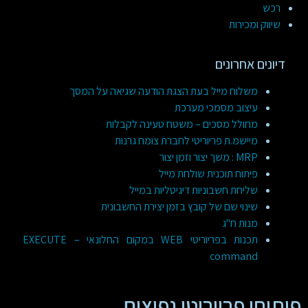
רכש
שיווק ומכירות
דיונים אחרונים
משלוח מייל בעת הצגת הודעה שגיאה על המסך
עיצוב מסמכי מערכת
מחולל מסכים – משטח טעינה לקבלות
מיישמ.ת פריוריטי לחברת צומח גרנות
MRP : משך יצור וזמן יצור
פיתוח תוכנית שולחת מייל
שליחת חשבוניות דיגיטליות במייל
שינוי שם של קובץ בזמן יצירת החשבונית
מנות ח"ג
תכנות בפריוריטי WEB במקום החלונאי – EXECUTE
command
פיתוחי פריוריטי נפוצים