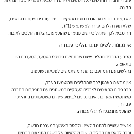
עובדי החברה החדשים לא נחשפים אליהם וזה מביא לפערי ידע בהתנהלות
תקינה.
לא תמיד ברור מדוע הוגדרו חוקים עסקיים, וכיצד עובדים פיתוחים פרטיים,
שלא תועדה להם עזרה למשתמש (F1) ,
וזה מביא לכך שתהליכי יישום פנימיים שהוטמעו בהצלחה הולכים לאיבוד.
אי נכונות לשינויים בתהליכי עבודה
מטבע הדברים תהליכי יישום שבתחילת פרויקט הטמעת המערכת היו
בתאוצה,
נחלשים עם הזמן ועם כניסת המשתמשים לפעילות שוטפת.
אין מודעות בארגון לכך שתהליכים שהוטמעו בעבר,
כבר פחות מתאימים לצרכים העסקיים המשתנים עם התפתחות החברה.
משתמשי המערכת אינם נכונים לביצוע שינויים משמעותיים בתהליכי
עבודה,
שהוטמעו ונכנסו להרגלי עבודה.
אנשים עשויים להתנגד לשינוי ולהסס באימוץ המערכת חדשה,
ובכך להאט את תהליך היישום ולהקשות על השגת התוצאות הרצויות.