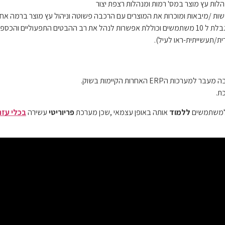
לות עץ מוצר במס' רמות ומנהלות רצפת יצור
ות /מיבאות ומוכרות את המוצרים עם הרכבה פשוטה וניהול עץ מוצר ברמה אח
– מערכת המותאמת לעסקים קטנים ,מוגבלת ל 10 משתמשים וכוללת אפשרות לנהל את רב ההבט
הERP האחרות הקיימות בשוק.
ת.
 למשתמשים
ללמוד
אותה באופן עצמאי ,שכן מערכת
פריוריטי
עשירה
בכלי עז