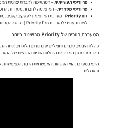
פריוריטי תעשייתית
– המתאימה לחברות יצרניות המנה
פריוריטי מסחרית
– המתאימה לחברות מסחריות הרוכש
זום Priority
לשדרוג עתידי למערכת Priority Pro (בגרסא המסחרית/תעשייתית-ראו לעיל).
המערכת הוובית של
Priority
מרשימה ביותר
כוללת היבטים טכניים וויזואליים יפים ונוחים הלוקחים אותה הרבה מעבר למערכות 
ראו מטה סרטון המציג את היכולות הווביות החדשות של המערכ
היופי במערכת הוא הפשטות והאפשרויות הרבות המאפשרות
ובאנגלית.